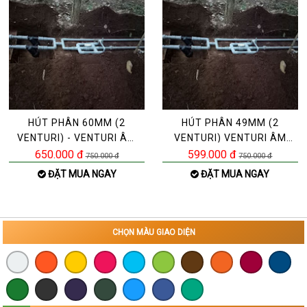
HÚT PHÂN 60MM (2
HÚT PHÂN 49MM (2
VENTURI) - VENTURI ÂM
VENTURI) VENTURI ÂM
60MM
49MM
650.000 đ
599.000 đ
750.000 đ
750.000 đ
ĐẶT MUA NGAY
ĐẶT MUA NGAY
CHỌN MÀU GIAO DIỆN