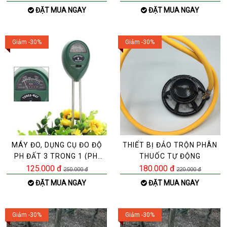
ĐẶT MUA NGAY
ĐẶT MUA NGAY
Giảm -30%
Giảm -30%
MÁY ĐO, DỤNG CỤ ĐO ĐỘ
THIẾT BỊ ĐẢO TRỘN PHÂN
PH ĐẤT 3 TRONG 1 (PH,
THUỐC TỰ ĐỘNG
ĐỘ ẨM, ÁNH SÁNG)
125.000 đ
180.000 đ
250.000 đ
220.000 đ
ĐẶT MUA NGAY
ĐẶT MUA NGAY
Giảm -30%
Giảm -30%