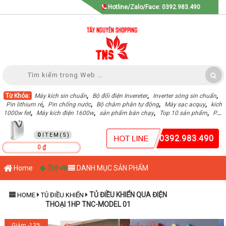
Hotline/Zalo/Face: 0392.983.490
Từ Khóa:
Máy kích sin chuẩn
,
Bộ đổi điện Invereter
,
Inverter sóng sin chuẩn
,
Pin lithium rẻ
,
Pin chống nước
,
Bộ châm phân tự động
,
Máy sạc acquy
,
kích
1000w fet
,
Máy kích điện 1600w
,
sản phẩm bán chạy
,
Top 10 sản phẩm
,
Pin
Lithium dung lượng cao
,
GIỎ HÀNG
0
0392.983.490
0 ₫
Home
Trở về
DANH MỤC SẢN PHẨM
TỦ ĐIỀU KHIỂN QUA ĐIỆN
HOME
TỦ ĐIỀU KHIỂN
THOẠI 1HP TNC-MODEL 01
Giảm -13%