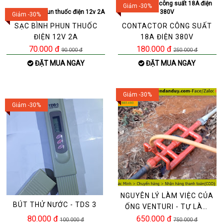
Giảm -30%
Giảm -30%
SẠC BÌNH PHUN THUỐC
CONTACTOR CÔNG SUẤT
ĐIỆN 12V 2A
18A ĐIỆN 380V
70.000 đ
180.000 đ
90.000 đ
250.000 đ
ĐẶT MUA NGAY
ĐẶT MUA NGAY
Giảm -30%
Giảm -30%
NGUYÊN LÝ LÀM VIỆC CỦA
BÚT THỬ NƯỚC - TDS 3
ỐNG VENTURI - TỰ LÀM
ỐNG VENTURI
80.000 đ
650.000 đ
100.000 đ
750.000 đ