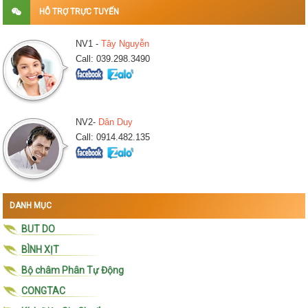
HỖ TRỢ TRỰC TUYẾN
NV1 -
Tây Nguyễn
Call: 039.298.3490
NV2-
Dân Duy
Call: 0914.482.135
DANH MỤC
BUT DO
BÌNH XỊT
Bộ châm Phân Tự Động
CONGTAC