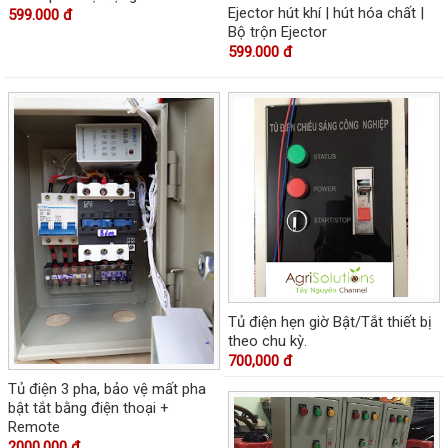
Ejector hút khí | hút hóa chất |
599.000 đ
Bộ trộn Ejector
599.000 đ
Tủ điện hẹn giờ Bật/Tắt thiết bị
theo chu kỳ.
700,000 đ
Tủ điện 3 pha, bảo vệ mất pha
bật tắt bằng điện thoại +
Remote
2000,000 đ