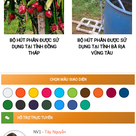
BỘ HÚT PHÂN ĐƯỢC SỬ
BỘ HÚT PHÂN ĐƯỢC SỬ
DỤNG TẠI TỈNH ĐỒNG
DỤNG TẠI TỈNH BÀ RỊA
THÁP
VŨNG TÀU
CHỌN MÀU GIAO DIỆN
HỖ TRỢ TRỰC TUYẾN
NV1 -
Tây Nguyễn