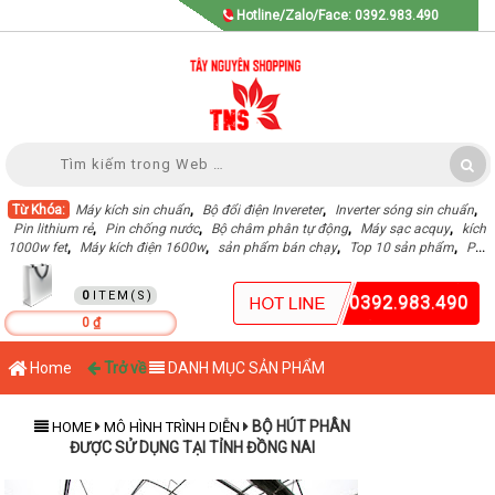
Hotline/Zalo/Face: 0392.983.490
Từ Khóa:
Máy kích sin chuẩn
,
Bộ đổi điện Invereter
,
Inverter sóng sin chuẩn
,
Pin lithium rẻ
,
Pin chống nước
,
Bộ châm phân tự động
,
Máy sạc acquy
,
kích
1000w fet
,
Máy kích điện 1600w
,
sản phẩm bán chạy
,
Top 10 sản phẩm
,
Pin
Lithium dung lượng cao
,
GIỎ HÀNG
0
0392.983.490
0 ₫
Home
Trở về
DANH MỤC SẢN PHẨM
BỘ HÚT PHÂN
HOME
MÔ HÌNH TRÌNH DIỄN
ĐƯỢC SỬ DỤNG TẠI TỈNH ĐỒNG NAI