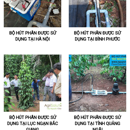
BỘ HÚT PHÂN ĐƯỢC SỬ
BỘ HÚT PHÂN ĐƯỢC SỬ
DỤNG TẠI HÀ NỘI
DỤNG TẠI BÌNH PHƯỚC
BỘ HÚT PHÂN ĐƯỢC SỬ
BỘ HÚT PHÂN ĐƯỢC SỬ
DỤNG TẠI LỤC NGẠN BẮC
DỤNG TẠI TỈNH QUẢNG
GIANG
NGÃI