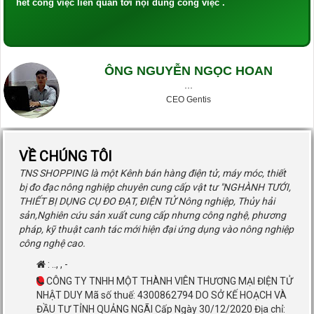
hết công việc liên quan tới nội dung công việc .
ÔNG NGUYỄN NGỌC HOAN
···
CEO Gentis
VỀ CHÚNG TÔI
TNS SHOPPING là một Kênh bán hàng điện tử, máy móc, thiết
bị đo đạc nông nghiệp chuyên cung cấp vật tư "NGHÀNH TƯỚI,
THIẾT BỊ DỤNG CỤ ĐO ĐẠT, ĐIỆN TỬ Nông nghiệp, Thủy hải
sản,Nghiên cứu sản xuất cung cấp nhưng công nghệ, phương
pháp, kỹ thuật canh tác mới hiện đại ứng dụng vào nông nghiệp
công nghệ cao.
:
..
,
,
-
CÔNG TY TNHH MỘT THÀNH VIÊN THƯƠNG MẠI ĐIỆN TỬ
NHẬT DUY Mã số thuế: 4300862794 DO SỞ KẾ HOẠCH VÀ
ĐẦU TƯ TỈNH QUẢNG NGÃI Cấp Ngày 30/12/2020 Địa chỉ: