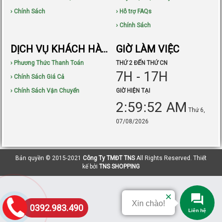
› Chính Sách
› Hỗ trợ FAQs
› Chính Sách
DỊCH VỤ KHÁCH HÀNG
GIỜ LÀM VIỆC
› Phương Thức Thanh Toán
THỨ 2 ĐẾN THỨ CN
7H - 17H
› Chính Sách Giá Cả
› Chính Sách Vận Chuyển
GIỜ HIỆN TẠI
2:59:53 AM
Thứ 6,
07/08/2026
Bản quyền © 2015-2021
Công Ty TMĐT TNS
All Rights Reserved. Thiết
kế bởi
TNS SHOPPING
Xin chào!
0392.983.490
Liên hệ