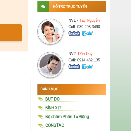
HỖ TRỢ TRỰC TUYẾN
NV1 -
Tây Nguyễn
Call: 039.298.3490
NV2-
Dân Duy
Call: 0914.482.135
DANH MỤC
BUT DO
BÌNH XỊT
Bộ châm Phân Tự Động
CONGTAC