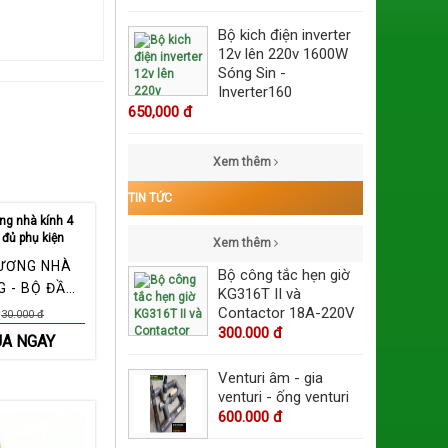
Bộ kich điện inverter
12v lên 220v 1600W
Sóng Sin -
Inverter160
650,000 đ
Xem thêm
TIN TỨC
Xem thêm
ƯƠNG NHÀ
Bộ công tắc hẹn giờ
G - BỘ ĐẦY
KG316T II và
 KIỆN
Contactor 18A-220V
30.000 đ
300.000 đ
A NGAY
Venturi âm - gia
venturi - ống venturi
600.000 đ