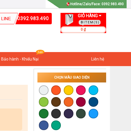
Hotline/Zalo/Face: 0392.983.490
GIỎ HÀNG
0392.983.490
0
0 ₫
Bảo hành - Khiếu Nại
Liên hệ
CHỌN MÀU GIAO DIỆN