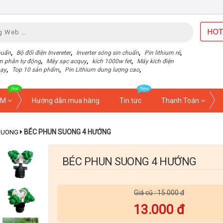
huẩn
,
Bộ đổi điện Invereter
,
Inverter sóng sin chuẩn
,
Pin lithium rẻ
,
m phân tự động
,
Máy sạc acquy
,
kích 1000w fet
,
Máy kích điện
hạy
,
Top 10 sản phẩm
,
Pin Lithium dung lượng cao
,
ẨM
Hướng dẫn mua hàng
Tin tức
Thanh Toán
BÉC PHUN SUONG 4 HƯỚNG
 SUONG
BÉC PHUN SUONG 4 HƯỚNG
Giá cũ : 15.000 đ
13.000 đ