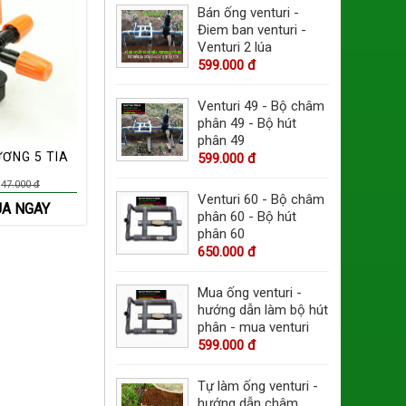
Bán ống venturi -
Điem ban venturi -
Venturi 2 lúa
599.000 đ
Venturi 49 - Bộ châm
phân 49 - Bộ hút
phân 49
ƠNG 5 TIA
599.000 đ
47.000 đ
Venturi 60 - Bộ châm
A NGAY
phân 60 - Bộ hút
phân 60
650.000 đ
Mua ống venturi -
hướng dẫn làm bộ hút
phân - mua venturi
599.000 đ
Tự làm ống venturi -
hướng dẫn châm