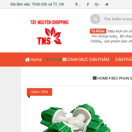
Giờ làm việc: 7h30-22h cả T7, CN
..
Từ Khóa:
Máy kích sin c
Pin chống nước
,
Bộ châ
1600w
,
sản phẩm bán c
Home
Trở về
DANH MỤC SẢN PHẨM
SẢN PH
HOME
BEC PHUN
Giảm -30%