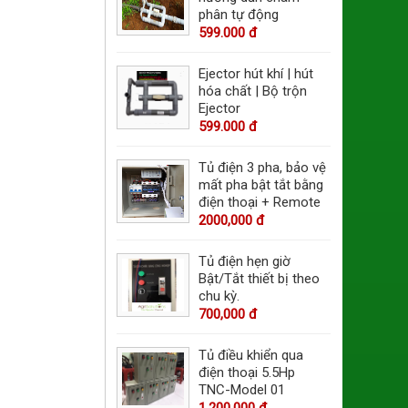
phân tự động
599.000 đ
Ejector hút khí | hút
hóa chất | Bộ trộn
Ejector
599.000 đ
Tủ điện 3 pha, bảo vệ
mất pha bật tắt bằng
điện thoại + Remote
2000,000 đ
Tủ điện hẹn giờ
Bật/Tắt thiết bị theo
chu kỳ.
700,000 đ
Tủ điều khiển qua
điện thoại 5.5Hp
TNC-Model 01
1.200,000 đ