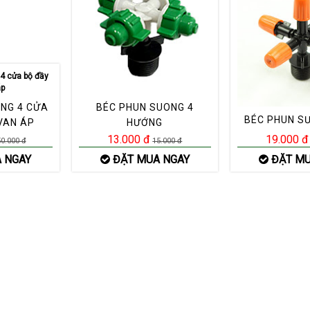
NG 4 CỬA
BÉC PHUN SUONG 4
BÉC PHUN SƯ
VAN ÁP
HƯỚNG
13.000 đ
19.000 đ
0.000 đ
15.000 đ
 NGAY
ĐẶT MUA NGAY
ĐẶT MU