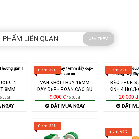
 PHẨM LIÊN QUAN:
XEM THÊM
Giảm -30%
Giảm -30%
ƯƠNG 4
VAN KHỞI THỦY 16MM
BÉC PHUN S
 T 8MM
DÂY DẸP+ ROAN CAO SU
KÍNH 4 HƯỚN
ĐỦ PHỤ
9.000 đ
20.000 đ
5.000đ
15.000 đ
 NGAY
ĐẶT MUA NGAY
ĐẶT MU
Giảm -30%
Giảm -60%