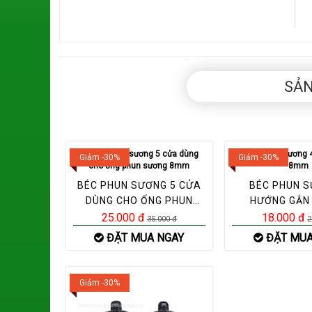
SẢN
Giảm -30%
Giảm -30%
BÉC PHUN SƯƠNG 5 CỬA
BÉC PHUN S
DÙNG CHO ỐNG PHUN
HƯỚNG GẮN
SƯƠNG 8MM
25.000 đ
18.000 đ
35.000 đ
2
ĐẶT MUA NGAY
ĐẶT MUA
Giảm -30%