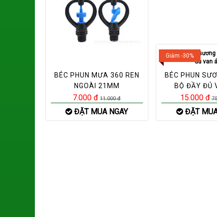
Giảm -30%
BÉC PHUN MƯA 360 REN
BÉC PHUN SƯƠ
NGOÀI 21MM
BỘ ĐẦY ĐỦ 
7.000 đ
15.000 đ
11.000 đ
75
ĐẶT MUA NGAY
ĐẶT MUA