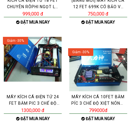
KÍCH CÁ ĐIỆN TỬ 18 FET
[BẢNG MỚI] MÁY KÍCH CÁ
CHUYÊN RÔPHI NGỌT LỢ
12 FET 699K CÓ BẢO VỆ
PHÈN BẢN“ĐẶC BIỆT”X
AUTO NGUỒN NƯỚC -
999,000 đ
750,000 đ
ĐẶT MUA NGAY
ĐẶT MUA NGAY
Giảm -30%
Giảm -30%
MÁY KÍCH CÁ ĐIỆN TỬ 24
MÁY KÍCH CÁ 10FET BĂM
FET BĂM PIC 3 CHẾ ĐỘ
PÍC 3 CHẾ ĐỘ XIỆT NÓNG-
[BẢNG MỚI 2021 GIẢM
LẠNH- ZALO 0392983
1300,000 đ
799000đ
ĐẶT MUA NGAY
ĐẶT MUA NGAY