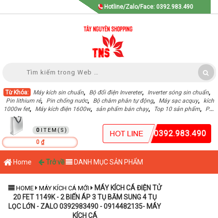
Hotline/Zalo/Face: 0392.983.490
Từ Khóa:
Máy kích sin chuẩn
,
Bộ đổi điện Invereter
,
Inverter sóng sin chuẩn
,
Pin lithium rẻ
,
Pin chống nước
,
Bộ châm phân tự động
,
Máy sạc acquy
,
kích
1000w fet
,
Máy kích điện 1600w
,
sản phẩm bán chạy
,
Top 10 sản phẩm
,
Pin
Lithium dung lượng cao
,
GIỎ HÀNG
0
0392.983.490
0 ₫
Home
Trở về
DANH MỤC SẢN PHẨM
MÁY KÍCH CÁ ĐIỆN TỬ
HOME
MÁY KÍCH CÁ MỚI
20 FET 1149K - 2 BIẾN ÁP 3 TỤ BĂM SUNG 4 TỤ
LỌC LỚN - ZALO 0392983490 - 0914482135- MÁY
KÍCH CÁ