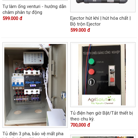
Tự làm ống venturi - hướng dẫn
châm phân tự động
Ejector hút khí | hút hóa chất |
599.000 đ
Bộ trộn Ejector
599.000 đ
Tủ điện hẹn giờ Bật/Tắt thiết bị
theo chu kỳ.
700,000 đ
Tủ điện 3 pha, bảo vệ mất pha