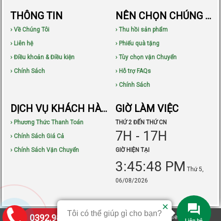
THÔNG TIN
NÊN CHỌN CHÚNG TÔI
› Về Chúng Tôi
› Thu hồi sản phẩm
› Liên hệ
› Phiếu quà tặng
› Điều khoản & Điều kiện
› Tùy chọn vận Chuyển
› Chính Sách
› Hỗ trợ FAQs
› Chính Sách
DỊCH VỤ KHÁCH HÀNG
GIỜ LÀM VIỆC
› Phương Thức Thanh Toán
THỨ 2 ĐẾN THỨ CN
7H - 17H
› Chính Sách Giá Cả
› Chính Sách Vận Chuyển
GIỜ HIỆN TẠI
3:45:49 PM
Thứ 5,
06/08/2026
Tôi có thể giúp gì cho bạn?
0392.983.490
Bản quyền © 2015-2021
Công Ty TMĐT TNS
All Rights Reserved. Thiết
Liên hệ