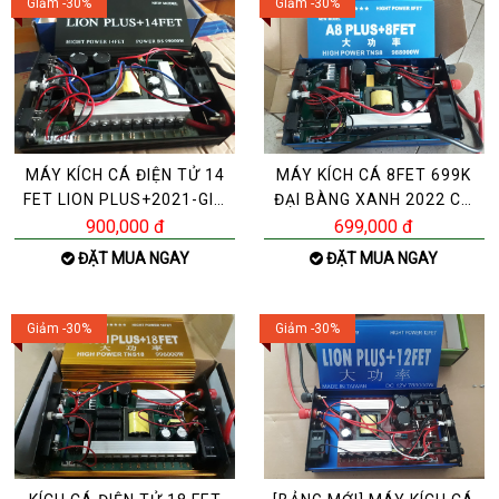
Giảm -30%
Giảm -30%
MÁY KÍCH CÁ ĐIỆN TỬ 14
MÁY KÍCH CÁ 8FET 699K
FET LION PLUS+2021-GIÁ
ĐẠI BÀNG XANH 2022 CÓ
899K- XIỆT CÁ NÓ
BẢO VỆ AUTO NGUỒN
900,000 đ
699,000 đ
ĐẶT MUA NGAY
ĐẶT MUA NGAY
Giảm -30%
Giảm -30%