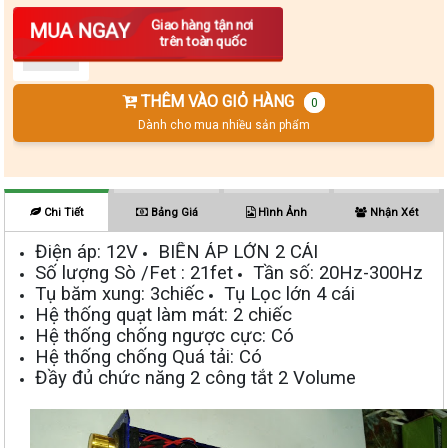
Số lượng
Giao hàng tận nơi
MUA NGAY
trên toàn quốc
THÊM VÀO GIỎ HÀNG
0
Dành cho mua nhiều sản phẩm
Chi Tiết
Bảng Giá
Hình Ảnh
Nhận Xét
Điện áp: 12V
BIẾN ÁP LỚN 2 CÁI
Số lượng Sò /Fet : 21fet
Tần số: 20Hz-300Hz
Tụ băm xung: 3chiếc
Tụ Lọc lớn 4 cái
Hệ thống quạt làm mát: 2 chiếc
Hệ thống chống ngược cực: Có
Hệ thống chống Quá tải: Có
Đầy đủ chức năng 2 công tắt 2 Volume