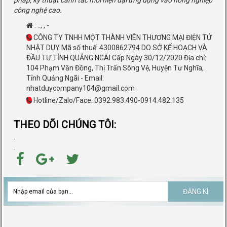
pháp, kỹ thuật canh tác mới hiện đại ứng dụng vào nông nghiệp
công nghệ cao.
:
..
,
,
-
CÔNG TY TNHH MỘT THÀNH VIÊN THƯƠNG MẠI ĐIỆN TỬ
NHẬT DUY Mã số thuế: 4300862794 DO SỞ KẾ HOẠCH VÀ
ĐẦU TƯ TỈNH QUẢNG NGÃI Cấp Ngày 30/12/2020 Địa chỉ:
104 Phạm Văn Đồng, Thị Trấn Sông Vệ, Huyện Tư Nghĩa,
Tỉnh Quảng Ngãi - Email:
nhatduycompany104@gmail.com
Hotline/Zalo/Face: 0392.983.490-0914.482.135
THEO DÕI CHÚNG TÔI:
.
.
ĐĂNG KÍ