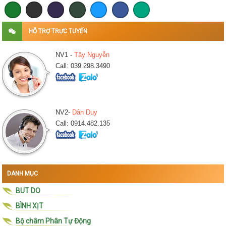
HỖ TRỢ TRỰC TUYẾN
NV1 -
Tây Nguyễn
Call: 039.298.3490
NV2-
Dân Duy
Call: 0914.482.135
DANH MỤC
BUT DO
BÌNH XỊT
Bộ châm Phân Tự Động