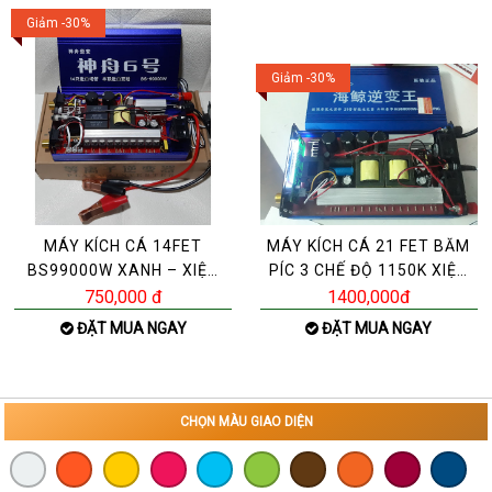
Giảm -30%
Giảm -30%
MÁY KÍCH CÁ 14FET
MÁY KÍCH CÁ 21 FET BĂM
BS99000W XANH – XIỆT
PÍC 3 CHẾ ĐỘ 1150K XIỆT
CÁ 14FET BS 9900W
NÓNG-LẠNH 2 BIẾN
750,000 đ
1400,000đ
ĐÁNH S
ĐẶT MUA NGAY
ĐẶT MUA NGAY
CHỌN MÀU GIAO DIỆN