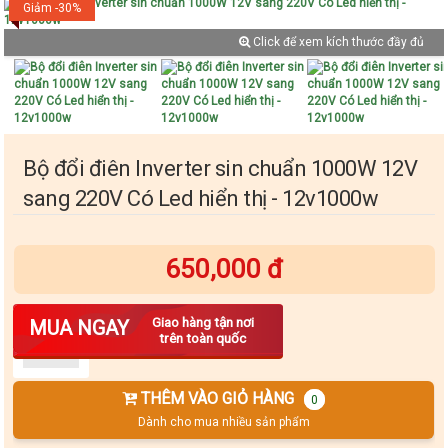
Giảm -30%
Click để xem kích thước đầy đủ
Bộ đổi điên Inverter sin chuẩn 1000W 12V
sang 220V Có Led hiển thị - 12v1000w
650,000 đ
Số lượng
Giao hàng tận nơi
MUA NGAY
trên toàn quốc
THÊM VÀO GIỎ HÀNG
0
Dành cho mua nhiều sản phẩm