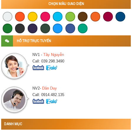
CHỌN MÀU GIAO DIỆN
HỖ TRỢ TRỰC TUYẾN
NV1 -
Tây Nguyễn
Call: 039.298.3490
NV2-
Dân Duy
Call: 0914.482.135
DANH MỤC