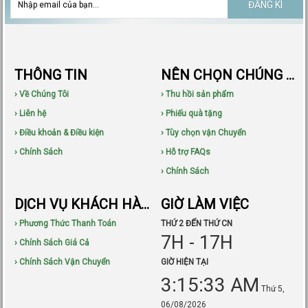
ĐĂNG KÍ
THÔNG TIN
NÊN CHỌN CHÚNG TÔI
› Về Chúng Tôi
› Thu hồi sản phẩm
› Liên hệ
› Phiếu quà tặng
› Điều khoản & Điều kiện
› Tùy chọn vận Chuyển
› Chính Sách
› Hỗ trợ FAQs
› Chính Sách
DỊCH VỤ KHÁCH HÀNG
GIỜ LÀM VIỆC
› Phương Thức Thanh Toán
THỨ 2 ĐẾN THỨ CN
7H - 17H
› Chính Sách Giá Cả
› Chính Sách Vận Chuyển
GIỜ HIỆN TẠI
3:15:34 AM
Thứ 5,
06/08/2026