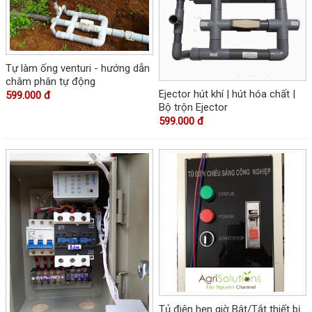
Tự làm ống venturi - hướng dẫn
châm phân tự động
Ejector hút khí | hút hóa chất |
599.000 đ
Bộ trộn Ejector
599.000 đ
Tủ điện hẹn giờ Bật/Tắt thiết bị