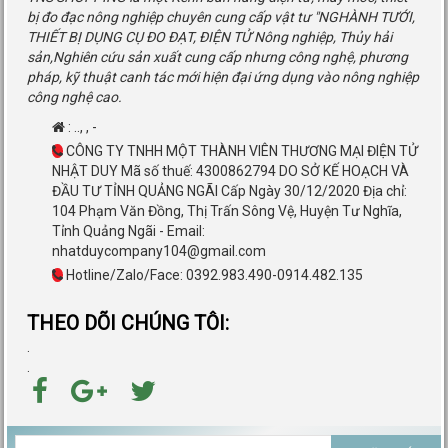
bị đo đạc nông nghiệp chuyên cung cấp vật tư "NGHÀNH TƯỚI,
THIẾT BỊ DỤNG CỤ ĐO ĐẠT, ĐIỆN TỬ Nông nghiệp, Thủy hải
sản,Nghiên cứu sản xuất cung cấp nhưng công nghệ, phương
pháp, kỹ thuật canh tác mới hiện đại ứng dụng vào nông nghiệp
công nghệ cao.
:
..
,
,
-
CÔNG TY TNHH MỘT THÀNH VIÊN THƯƠNG MẠI ĐIỆN TỬ
NHẬT DUY Mã số thuế: 4300862794 DO SỞ KẾ HOẠCH VÀ
ĐẦU TƯ TỈNH QUẢNG NGÃI Cấp Ngày 30/12/2020 Địa chỉ:
104 Phạm Văn Đồng, Thị Trấn Sông Vệ, Huyện Tư Nghĩa,
Tỉnh Quảng Ngãi - Email:
nhatduycompany104@gmail.com
Hotline/Zalo/Face: 0392.983.490-0914.482.135
THEO DÕI CHÚNG TÔI:
.
.