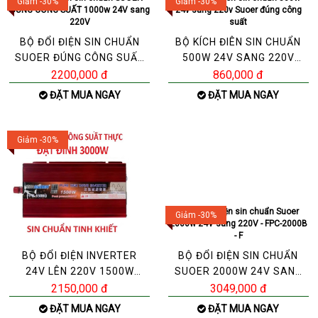
Giảm -30%
Giảm -30%
BỘ ĐỔI ĐIỆN SIN CHUẨN
BỘ KÍCH ĐIÊN SIN CHUẨN
SUOER ĐÚNG CÔNG SUẤT
500W 24V SANG 220V
1000W 24V SANG 220V
SUOER ĐÚNG CÔNG SUẤT
2200,000 đ
860,000 đ
ĐẶT MUA NGAY
ĐẶT MUA NGAY
Giảm -30%
Giảm -30%
BỘ ĐỔI ĐIỆN INVERTER
BỘ ĐỔI ĐIỆN SIN CHUẨN
24V LÊN 220V 1500W
SUOER 2000W 24V SANG
SUOER SINE CHUẨN ĐÚNG
220V - FPC-2000B - F
2150,000 đ
3049,000 đ
ĐẶT MUA NGAY
ĐẶT MUA NGAY