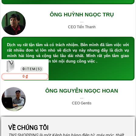
ÔNG HUỲNH NGỌC TRỤ
···
CEO Tiến Thanh
Dịch vụ rất tận tâm và có trách nhiệm. Bên mình đã làm việc với
rất nhiều đơn vị lớn nhỏ về dịch vụ này nhưng đây là dịch vụ
mình hài lòng và cộng tác lâu dài nhất. Mình rất yên tâm giao
hết công việc liên quan tới nội dung công việc .
GIỎ HÀNG
0
0 ₫
ÔNG NGUYỄN NGỌC HOAN
···
CEO Gentis
VỀ CHÚNG TÔI
TNS SHOPPING là một Kênh bán hàng điện tử, máy móc, thiết