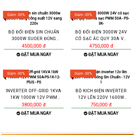
Giảm -30%
Giảm -30%
BỘ ĐỔI ĐIỆN SIN CHUẨN
BỘ ĐỔI ĐIỆN 3000W 24V
3000W SUOER ĐÚNG
CÓ SẠC ẮC QUY 30A VÀ
CÔNG SUẤT 12V SANG
SẠC PWM 50A - PS-3K-
4500,000 đ
4750,000 đ
220V
ĐẶT MUA NGAY
ĐẶT MUA NGAY
Giảm -30%
Giảm -30%
INVERTER OFF-GRID 1KVA
BỘ KICH ĐIỆN INVERTER
1KW 1000W 12V PWM
12V LÊN 220V 1600W
50A-PS-1K-12-PLUS - PS
SÓNG SIN CHUẨN - 12V 1
3800,000 đ
750,000 đ
ĐẶT MUA NGAY
ĐẶT MUA NGAY