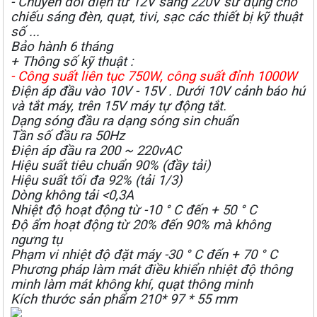
- Chuyển đổi điện từ 12V sang 220V sử dụng cho
chiếu sáng đèn, quạt, tivi, sạc các thiết bị kỹ thuật
số ...
Bảo hành 6 tháng
+ Thông số kỹ thuật :
- Công suất liên tục 750W, công suất đỉnh 1000W
Điện áp đầu vào 10V - 15V . Dưới 10V cảnh báo hú
và tắt máy, trên 15V máy tự động tắt.
Dạng sóng đầu ra dạng sóng sin chuẩn
Tần số đầu ra 50Hz
Điện áp đầu ra 200 ~ 220vAC
Hiệu suất tiêu chuẩn 90% (đầy tải)
Hiệu suất tối đa 92% (tải 1/3)
Dòng không tải <0,3A
Nhiệt độ hoạt động từ -10 ° C đến + 50 ° C
Độ ẩm hoạt động từ 20% đến 90% mà không
ngưng tụ
Phạm vi nhiệt độ đặt máy -30 ° C đến + 70 ° C
Phương pháp làm mát điều khiển nhiệt độ thông
minh làm mát không khí, quạt thông minh
Kích thước sản phẩm 210* 97 * 55 mm