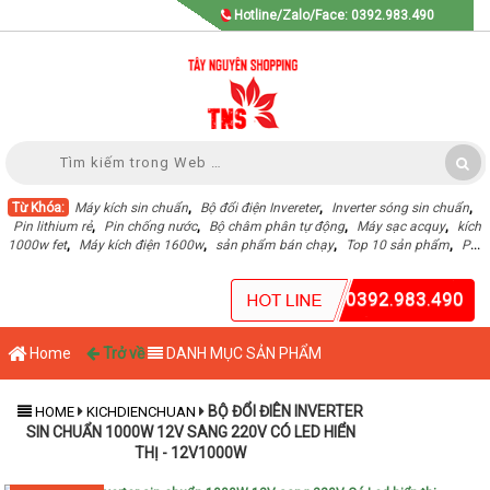
Hotline/Zalo/Face: 0392.983.490
Từ Khóa:
Máy kích sin chuẩn
,
Bộ đổi điện Invereter
,
Inverter sóng sin chuẩn
,
Pin lithium rẻ
,
Pin chống nước
,
Bộ châm phân tự động
,
Máy sạc acquy
,
kích
1000w fet
,
Máy kích điện 1600w
,
sản phẩm bán chạy
,
Top 10 sản phẩm
,
Pin
Lithium dung lượng cao
,
0392.983.490
Home
Trở về
DANH MỤC SẢN PHẨM
BỘ ĐỔI ĐIÊN INVERTER
HOME
KICHDIENCHUAN
SIN CHUẨN 1000W 12V SANG 220V CÓ LED HIỂN
THỊ - 12V1000W