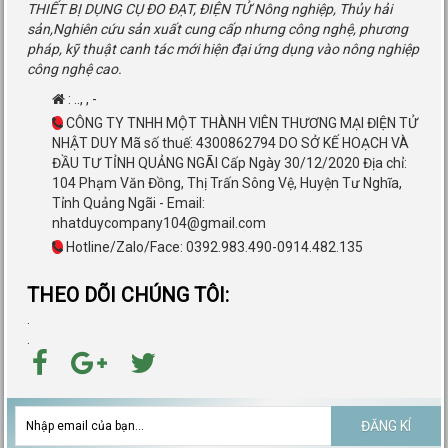
THIẾT BỊ DỤNG CỤ ĐO ĐẠT, ĐIỆN TỬ Nông nghiệp, Thủy hải
sản,Nghiên cứu sản xuất cung cấp nhưng công nghệ, phương
pháp, kỹ thuật canh tác mới hiện đại ứng dụng vào nông nghiệp
công nghệ cao.
:
..
,
,
-
CÔNG TY TNHH MỘT THÀNH VIÊN THƯƠNG MẠI ĐIỆN TỬ
NHẬT DUY Mã số thuế: 4300862794 DO SỞ KẾ HOẠCH VÀ
ĐẦU TƯ TỈNH QUẢNG NGÃI Cấp Ngày 30/12/2020 Địa chỉ:
104 Phạm Văn Đồng, Thị Trấn Sông Vệ, Huyện Tư Nghĩa,
Tỉnh Quảng Ngãi - Email:
nhatduycompany104@gmail.com
Hotline/Zalo/Face: 0392.983.490-0914.482.135
THEO DÕI CHÚNG TÔI:
.
.
ĐĂNG KÍ