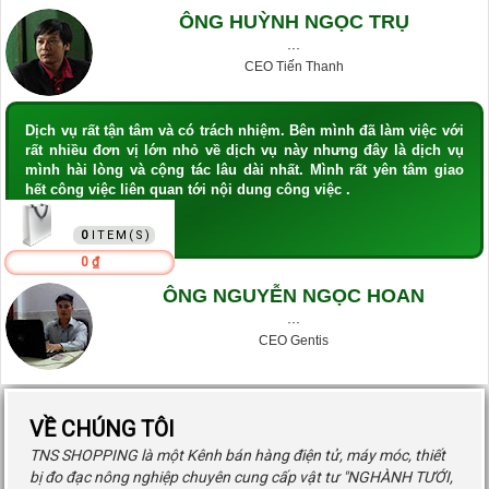
ÔNG HUỲNH NGỌC TRỤ
···
CEO Tiến Thanh
Dịch vụ rất tận tâm và có trách nhiệm. Bên mình đã làm việc với
rất nhiều đơn vị lớn nhỏ về dịch vụ này nhưng đây là dịch vụ
mình hài lòng và cộng tác lâu dài nhất. Mình rất yên tâm giao
hết công việc liên quan tới nội dung công việc .
GIỎ HÀNG
0
0 ₫
ÔNG NGUYỄN NGỌC HOAN
···
CEO Gentis
VỀ CHÚNG TÔI
TNS SHOPPING là một Kênh bán hàng điện tử, máy móc, thiết
bị đo đạc nông nghiệp chuyên cung cấp vật tư "NGHÀNH TƯỚI,