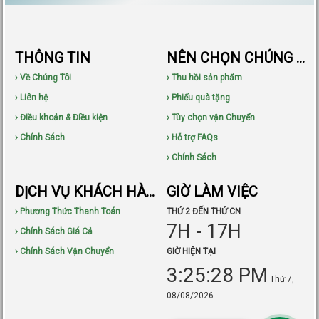
THÔNG TIN
NÊN CHỌN CHÚNG TÔI
› Về Chúng Tôi
› Thu hồi sản phẩm
› Liên hệ
› Phiếu quà tặng
› Điều khoản & Điều kiện
› Tùy chọn vận Chuyển
› Chính Sách
› Hỗ trợ FAQs
› Chính Sách
DỊCH VỤ KHÁCH HÀNG
GIỜ LÀM VIỆC
› Phương Thức Thanh Toán
THỨ 2 ĐẾN THỨ CN
7H - 17H
› Chính Sách Giá Cả
› Chính Sách Vận Chuyển
GIỜ HIỆN TẠI
3:25:29 PM
Thứ 7,
08/08/2026