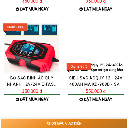
ÔTÔ XE TẢI THÔNG MINH
THÔNG MINH TỰ ĐỘNG
350,000 đ
350,000 đ
T
NGẮT
ĐẶT MUA NGAY
ĐẶT MUA NGAY
Giảm -30%
Giảm -30%
BỘ SẠC BÌNH ẮC QUY
SIÊU SẠC ACQUY 12 - 24V
NHANH 12V-24V E-FAST
400AH MÃ KD-908D - SẠC
KÈM PHỤC HỒI BÌNH 2AH-
CÓ TẠO XUNG KHỬ
350,000 đ
550,000 đ
1
ĐẶT MUA NGAY
ĐẶT MUA NGAY
CHỌN MÀU GIAO DIỆN