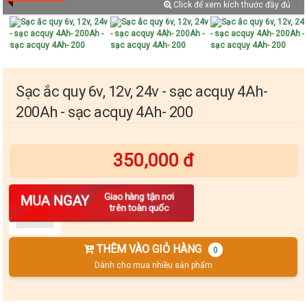
Click để xem kích thước đầy đủ
Sạc ắc quy 6v, 12v, 24v - sạc acquy 4Ah-
200Ah - sạc acquy 4Ah- 200
350,000 đ
Số lượng
Giao hàng tận nơi
MUA NGAY
trên toàn quốc
THÊM VÀO GIỎ HÀNG
0
Dành cho mua nhiều sản phẩm