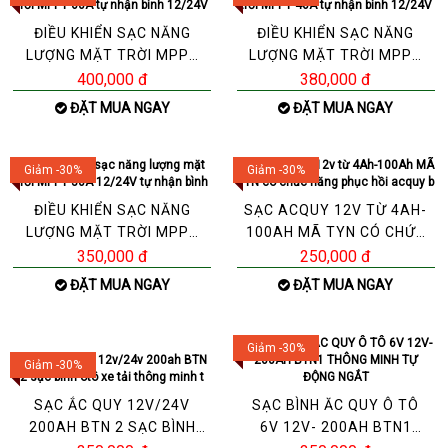
ĐIỀU KHIỂN SẠC NĂNG
ĐIỀU KHIỂN SẠC NĂNG
LƯỢNG MẶT TRỜI MPPT
LƯỢNG MẶT TRỜI MPPT
60A TỰ NHẬN BÌNH
40A TỰ NHẬN BÌNH
400,000 đ
380,000 đ
12/24V
12/24V
ĐẶT MUA NGAY
ĐẶT MUA NGAY
Giảm -30%
Giảm -30%
ĐIỀU KHIỂN SẠC NĂNG
SẠC ACQUY 12V TỪ 4AH-
LƯỢNG MẶT TRỜI MPPT
100AH MÃ TYN CÓ CHỨC
30A 12/24V TỰ NHẬN
NĂNG PHỤC HỒI ACQUY B
350,000 đ
250,000 đ
BÌNH
ĐẶT MUA NGAY
ĐẶT MUA NGAY
Giảm -30%
Giảm -30%
SẠC ẮC QUY 12V/24V
SẠC BÌNH ĂC QUY Ô TÔ
200AH BTN 2 SẠC BÌNH
6V 12V- 200AH BTN1