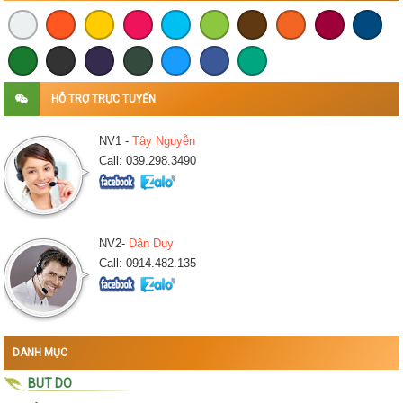
HỖ TRỢ TRỰC TUYẾN
NV1 -
Tây Nguyễn
Call: 039.298.3490
NV2-
Dân Duy
Call: 0914.482.135
DANH MỤC
BUT DO