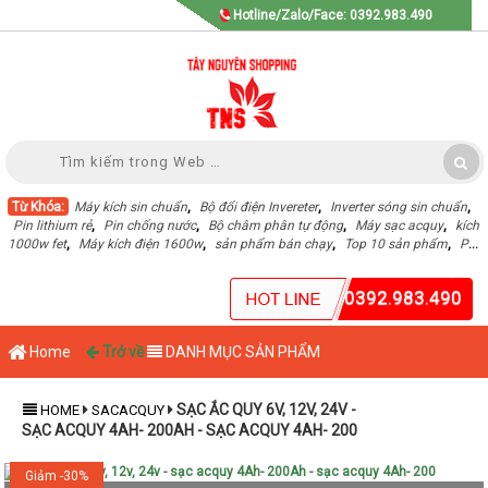
Hotline/Zalo/Face: 0392.983.490
Từ Khóa:
Máy kích sin chuẩn
,
Bộ đổi điện Invereter
,
Inverter sóng sin chuẩn
,
Pin lithium rẻ
,
Pin chống nước
,
Bộ châm phân tự động
,
Máy sạc acquy
,
kích
1000w fet
,
Máy kích điện 1600w
,
sản phẩm bán chạy
,
Top 10 sản phẩm
,
Pin
Lithium dung lượng cao
,
0392.983.490
Home
Trở về
DANH MỤC SẢN PHẨM
SẠC ẮC QUY 6V, 12V, 24V -
HOME
SACACQUY
SẠC ACQUY 4AH- 200AH - SẠC ACQUY 4AH- 200
Giảm -30%