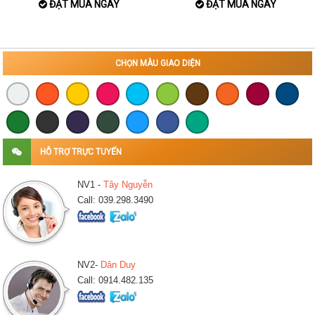
ĐẶT MUA NGAY
ĐẶT MUA NGAY
CHỌN MÀU GIAO DIỆN
HỖ TRỢ TRỰC TUYẾN
NV1 -
Tây Nguyễn
Call: 039.298.3490
NV2-
Dân Duy
Call: 0914.482.135