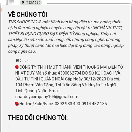
0
0 ₫
VỀ CHÚNG TÔI
TNS SHOPPING là một Kênh bán hàng điện tử, máy móc, thiết
bị đo đạc nông nghiệp chuyên cung cấp vật tư "NGHÀNH TƯỚI,
THIẾT BỊ DỤNG CỤ ĐO ĐẠT, ĐIỆN TỬ Nông nghiệp, Thủy hải
sản,Nghiên cứu sản xuất cung cấp nhưng công nghệ, phương
pháp, kỹ thuật canh tác mới hiện đại ứng dụng vào nông nghiệp
công nghệ cao.
:
..
,
,
-
CÔNG TY TNHH MỘT THÀNH VIÊN THƯƠNG MẠI ĐIỆN TỬ
NHẬT DUY Mã số thuế: 4300862794 DO SỞ KẾ HOẠCH VÀ
ĐẦU TƯ TỈNH QUẢNG NGÃI Cấp Ngày 30/12/2020 Địa chỉ:
104 Phạm Văn Đồng, Thị Trấn Sông Vệ, Huyện Tư Nghĩa,
Tỉnh Quảng Ngãi - Email:
nhatduycompany104@gmail.com
Hotline/Zalo/Face: 0392.983.490-0914.482.135
THEO DÕI CHÚNG TÔI:
.
.