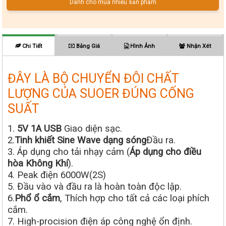
Dành cho mua nhiều sản phẩm
Chi Tiết
Bảng Giá
Hình Ảnh
Nhận Xét
ĐÂY LÀ BỘ CHUYỂN ĐÔI CHẤT
LƯỢNG CỦA SUOER ĐÚNG CỐNG
SUẤT
1.
5V 1A USB
Giao diện sạc.
2.
Tinh khiết Sine Wave dạng sóng
Đầu ra.
3. Áp dụng cho tải nhạy cảm (
Áp dụng cho điều
hòa Không Khí
).
4. Peak điện 6000W(2S)
5. Đầu vào và đầu ra là hoàn toàn độc lập.
6.
Phổ ổ cắm
, Thích hợp cho tất cả các loại phích
cắm.
7. High-procision điện áp công nghệ ổn định.