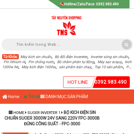
Hotline/Zalo/Face: 0392.983.490
Từ Khóa:
Máy kích sin chuẩn
,
Bộ đổi điện Invereter
,
Inverter sóng sin chuẩn
,
Pin lithium rẻ
,
Pin chống nước
,
Bộ châm phân tự động
,
Máy sạc acquy
,
kích
1000w fet
,
Máy kích điện 1600w
,
sản phẩm bán chạy
,
Top 10 sản phẩm
,
Pin
Lithium dung lượng cao
,
0392.983.490
Home
Trở về
DANH MỤC SẢN PHẨM
BỘ KICH ĐIỆN SIN
HOME
SUOER INVERTER 1
CHUẨN SUOER 3000W 24V SANG 220V FPC-3000B
ĐÚNG CÔNG SUẤT - FPC-3000