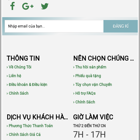
ĐĂNG KÍ
THÔNG TIN
NÊN CHỌN CHÚNG TÔI
› Về Chúng Tôi
› Thu hồi sản phẩm
› Liên hệ
› Phiếu quà tặng
› Điều khoản & Điều kiện
› Tùy chọn vận Chuyển
› Chính Sách
› Hỗ trợ FAQs
› Chính Sách
DỊCH VỤ KHÁCH HÀNG
GIỜ LÀM VIỆC
› Phương Thức Thanh Toán
THỨ 2 ĐẾN THỨ CN
7H - 17H
› Chính Sách Giá Cả