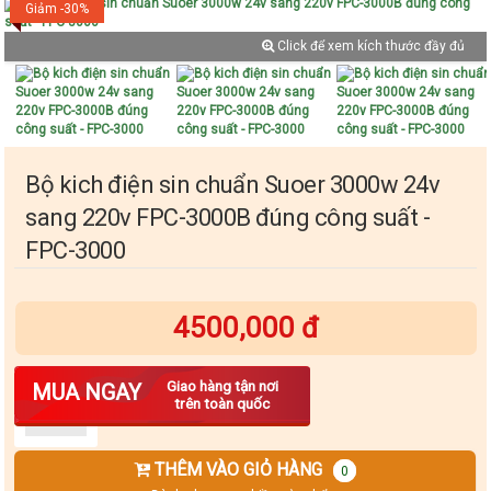
Giảm -30%
Click để xem kích thước đầy đủ
Bộ kich điện sin chuẩn Suoer 3000w 24v
sang 220v FPC-3000B đúng công suất -
FPC-3000
4500,000 đ
Số lượng
Giao hàng tận nơi
MUA NGAY
trên toàn quốc
THÊM VÀO GIỎ HÀNG
0