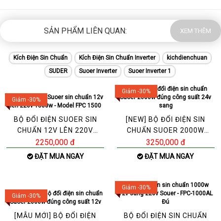
SẢN PHẨM LIÊN QUAN:
XEM THÊM
Kích Điện Sin Chuẩn
Kích Điện Sin Chuẩn Inverter
kichdienchuan
SUDER
Suoer Inverter
Suoer Inverter 1
Giảm -30%
Giảm -30%
BỘ ĐỔI ĐIỆN SUOER SIN
[NEW] BỘ ĐỔI ĐIỆN SIN
CHUẨN 12V LÊN 220V
CHUẨN SUOER 2000W
1500W - MODEL FPC 1500
ĐÚNG CÔNG SUẤT 24V
2250,000 đ
3250,000 đ
SANG
ĐẶT MUA NGAY
ĐẶT MUA NGAY
Giảm -30%
Giảm -30%
[MẪU MỚI] BỘ ĐỔI ĐIỆN
BỘ ĐỔI ĐIỆN SIN CHUẨN