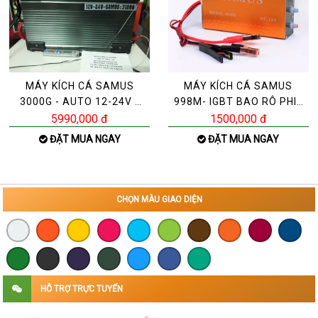
MÁY KÍCH CÁ SAMUS
MÁY KÍCH CÁ SAMUS
3000G - AUTO 12-24V -
998M- IGBT BAO RÔ PHI |
MÁY KÍCH CÁ SAMUS
MÁY KÍCH CÁ NGỌT LỢ P
5990,000 đ
1500,000 đ
3800G
ĐẶT MUA NGAY
ĐẶT MUA NGAY
CHỌN MÀU GIAO DIỆN
HỖ TRỢ TRỰC TUYẾN