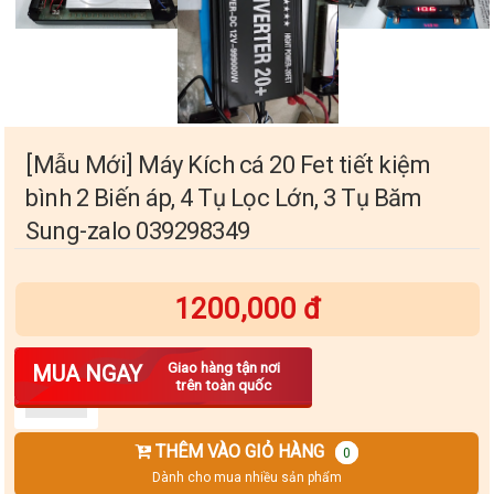
[Mẫu Mới] Máy Kích cá 20 Fet tiết kiệm
bình 2 Biến áp, 4 Tụ Lọc Lớn, 3 Tụ Băm
Sung-zalo 039298349
1200,000 đ
Số lượng
Giao hàng tận nơi
MUA NGAY
trên toàn quốc
THÊM VÀO GIỎ HÀNG
0
Dành cho mua nhiều sản phẩm