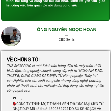
mình hài lòng và cộng tác lâu dài nhất. Mình rất yên tâm giao
hết công việc liên quan tới nội dung công việc .
ÔNG NGUYỄN NGỌC HOAN
···
CEO Gentis
VỀ CHÚNG TÔI
TNS SHOPPING là một Kênh bán hàng điện tử, máy móc, thiết
bị đo đạc nông nghiệp chuyên cung cấp vật tư "NGHÀNH TƯỚI,
THIẾT BỊ DỤNG CỤ ĐO ĐẠT, ĐIỆN TỬ Nông nghiệp, Thủy hải
sản,Nghiên cứu sản xuất cung cấp nhưng công nghệ, phương
pháp, kỹ thuật canh tác mới hiện đại ứng dụng vào nông nghiệp
công nghệ cao.
:
..
,
,
-
CÔNG TY TNHH MỘT THÀNH VIÊN THƯƠNG MẠI ĐIỆN TỬ
NHẬT DUY Mã số thuế: 4300862794 DO SỞ KẾ HOẠCH VÀ