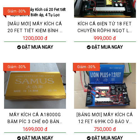
Giảm -30%
[MẪU MỚI] MÁY KÍCH CÁ
KÍCH CÁ ĐIỆN TỬ 18 FET
20 FET TIẾT KIỆM BÌNH 2
CHUYÊN RÔPHI NGỌT LỢ
BIẾN ÁP, 4 TỤ LỌC
PHÈN BẢN“ĐẶC BIỆT”X
1200,000 đ
999,000 đ
ĐẶT MUA NGAY
ĐẶT MUA NGAY
Giảm -30%
Giảm -30%
MÁY KÍCH CÁ A18000G
[BẢNG MỚI] MÁY KÍCH CÁ
BĂM PÍC 3 CHẾ ĐỘ BẢNG
12 FET 699K CÓ BẢO VỆ
ĐẶC BIỆT
AUTO NGUỒN NƯỚC -
1699,000 đ
750,000 đ
ĐẶT MUA NGAY
ĐẶT MUA NGAY