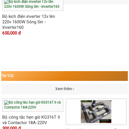
Bộ kich điện inverter 12v lên
220v 1600W Sóng Sin -
Inverter160
650,000 đ
TIN TỨC
Xem thêm
Bộ công tắc hẹn giờ KG316T II
và Contactor 18A-220V
300.000 đ