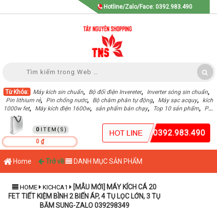
Hotline/Zalo/Face: 0392.983.490
Từ Khóa:
Máy kích sin chuẩn
,
Bộ đổi điện Invereter
,
Inverter sóng sin chuẩn
,
Pin lithium rẻ
,
Pin chống nước
,
Bộ châm phân tự động
,
Máy sạc acquy
,
kích
1000w fet
,
Máy kích điện 1600w
,
sản phẩm bán chạy
,
Top 10 sản phẩm
,
Pin
Lithium dung lượng cao
,
GIỎ HÀNG
0
0392.983.490
0 ₫
Home
Trở về
DANH MỤC SẢN PHẨM
[MẪU MỚI] MÁY KÍCH CÁ 20
HOME
KICHCA1
FET TIẾT KIỆM BÌNH 2 BIẾN ÁP, 4 TỤ LỌC LỚN, 3 TỤ
BĂM SUNG-ZALO 039298349