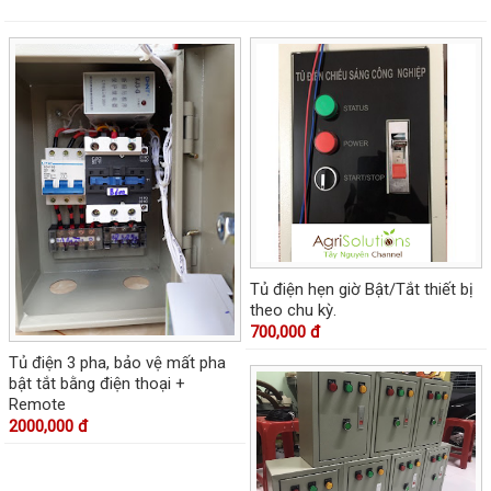
Tủ điện hẹn giờ Bật/Tắt thiết bị
theo chu kỳ.
700,000 đ
Tủ điện 3 pha, bảo vệ mất pha
bật tắt bằng điện thoại +
Remote
2000,000 đ