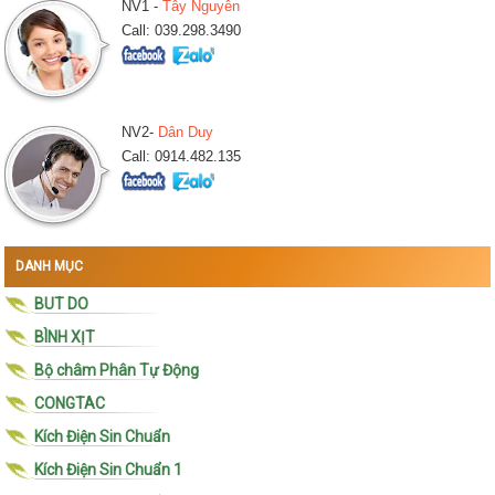
NV1 -
Tây Nguyễn
Call: 039.298.3490
NV2-
Dân Duy
Call: 0914.482.135
DANH MỤC
BUT DO
BÌNH XỊT
Bộ châm Phân Tự Động
CONGTAC
Kích Điện Sin Chuẩn
Kích Điện Sin Chuẩn 1