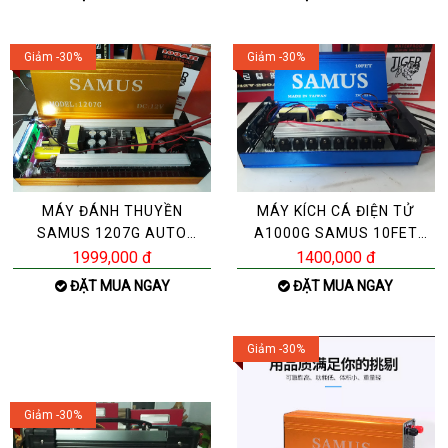
Giảm -30%
Giảm -30%
MÁY ĐÁNH THUYỀN
MÁY KÍCH CÁ ĐIỆN TỬ
SAMUS 1207G AUTO
A1000G SAMUS 10FET
CHUYỂN ĐỔI 42 FET-ZALO
LỚN-ZALO 0392983490-
1999,000 đ
1400,000 đ
0392983
091
ĐẶT MUA NGAY
ĐẶT MUA NGAY
Giảm -30%
Giảm -30%