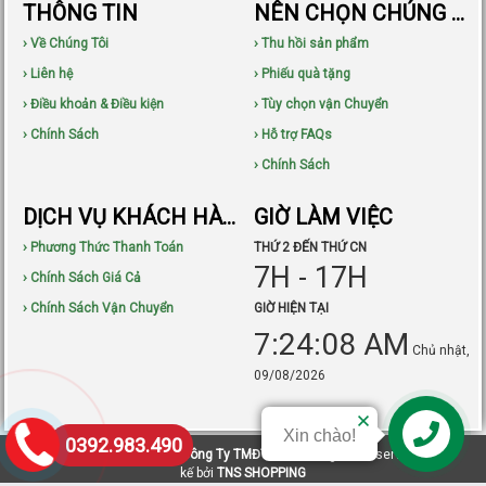
THÔNG TIN
NÊN CHỌN CHÚNG TÔI
› Về Chúng Tôi
› Thu hồi sản phẩm
› Liên hệ
› Phiếu quà tặng
› Điều khoản & Điều kiện
› Tùy chọn vận Chuyển
› Chính Sách
› Hỗ trợ FAQs
› Chính Sách
DỊCH VỤ KHÁCH HÀNG
GIỜ LÀM VIỆC
› Phương Thức Thanh Toán
THỨ 2 ĐẾN THỨ CN
7H - 17H
› Chính Sách Giá Cả
› Chính Sách Vận Chuyển
GIỜ HIỆN TẠI
7:24:09 AM
Chủ nhật,
09/08/2026
Xin chào!
0392.983.490
Liên hệ
Bản quyền © 2015-2021
Công Ty TMĐT TNS
All Rights Reserved. Thiết
kế bởi
TNS SHOPPING