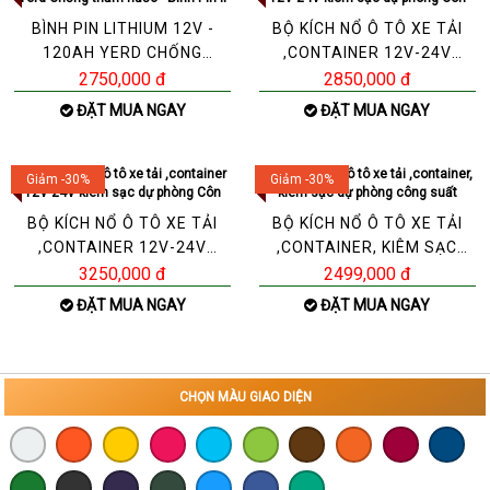
BÌNH PIN LITHIUM 12V -
BỘ KÍCH NỔ Ô TÔ XE TẢI
120AH YERD CHỐNG
,CONTAINER 12V-24V
THẤM NƯỚC - BÌNH PIN LI
KIÊM SẠC DỰ PHÒNG CÔN
2750,000 đ
2850,000 đ
ĐẶT MUA NGAY
ĐẶT MUA NGAY
Giảm -30%
Giảm -30%
BỘ KÍCH NỔ Ô TÔ XE TẢI
BỘ KÍCH NỔ Ô TÔ XE TẢI
,CONTAINER 12V-24V
,CONTAINER, KIÊM SẠC
KIÊM SẠC DỰ PHÒNG CÔN
DỰ PHÒNG CÔNG SUẤT
3250,000 đ
2499,000 đ
ĐẶT MUA NGAY
ĐẶT MUA NGAY
CHỌN MÀU GIAO DIỆN