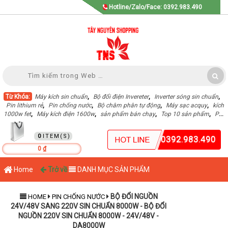
Hotline/Zalo/Face: 0392.983.490
Từ Khóa:
Máy kích sin chuẩn
,
Bộ đổi điện Invereter
,
Inverter sóng sin chuẩn
,
Pin lithium rẻ
,
Pin chống nước
,
Bộ châm phân tự động
,
Máy sạc acquy
,
kích
1000w fet
,
Máy kích điện 1600w
,
sản phẩm bán chạy
,
Top 10 sản phẩm
,
Pin
Lithium dung lượng cao
,
GIỎ HÀNG
0
0392.983.490
0 ₫
Home
Trở về
DANH MỤC SẢN PHẨM
BỘ ĐỔI NGUỒN
HOME
PIN CHỐNG NƯỚC
24V/48V SANG 220V SIN CHUẨN 8000W - BỘ ĐỔI
NGUỒN 220V SIN CHUẨN 8000W - 24V/48V -
DA8000W