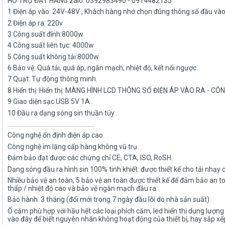
HỔ TRỢ ĐẶT HÀNG zalo: 0392983490 - 0914482135
1 Điện áp vào: 24V-48V , Khách hàng nhớ chọn đúng thông số đầu và
2 Điện áp ra: 220v
3 Công suất đỉnh:8000w
4 Công suất liên tục: 4000w
5 Công suất không tải:8000w
6 Bảo vệ: Quá tải, quá áp, ngắn mạch, nhiệt độ, kết nối ngược.
7 Quạt: Tự động thông minh.
8 Hiển thị: Hiển thị: MÀNG HÌNH LCD THÔNG SỐ ĐIỆN ÁP VÀO RA - C
9 Giao diện sạc USB 5V 1A .
10 Đầu ra dạng sóng sin thuần túy .
..........................................................
Công nghệ ổn định điện áp cao.
Công nghệ im lặng cấp hàng không vũ trụ.
Đảm bảo đạt được các chứng chỉ CE, CTA, ISO, RoSH.
Dạng sóng đầu ra hình sin 100% tinh khiết: được thiết kế cho tải nhạ
Nhiều bảo vệ an toàn, 5 bảo vệ an toàn được thiết kế để đảm bảo an to
thấp / nhiệt độ cao và bảo vệ ngắn mạch đầu ra.
Bảo hành: 3 tháng (đổi mới trong 7 ngày đầu lỗi do nhà sản suất)
Ổ cắm phù hợp với hầu hết các loại phích cắm, led hiển thị dung lượng 
vào đây để biết nguyên nhân không hoạt động của thiết bị, hay sắp xếp 