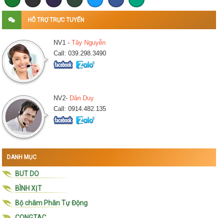
HỖ TRỢ TRỰC TUYẾN
NV1 -
Tây Nguyễn
Call: 039.298.3490
NV2-
Dân Duy
Call: 0914.482.135
DANH MỤC
BUT DO
BÌNH XỊT
Bộ châm Phân Tự Động
CONGTAC