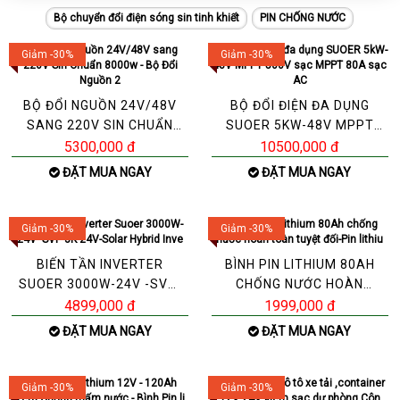
Bộ chuyển đổi điện sóng sin tinh khiết
PIN CHỐNG NƯỚC
Giảm -30%
Giảm -30%
BỘ ĐỔI NGUỒN 24V/48V
BỘ ĐỔI ĐIỆN ĐA DỤNG
SANG 220V SIN CHUẨN
SUOER 5KW-48V MPPT
8000W - BỘ ĐỔI NGUỒN 2
500V SẠC MPPT 80A SẠC
5300,000 đ
10500,000 đ
AC
ĐẶT MUA NGAY
ĐẶT MUA NGAY
Giảm -30%
Giảm -30%
BIẾN TẦN INVERTER
BÌNH PIN LITHIUM 80AH
SUOER 3000W-24V -SVP-
CHỐNG NƯỚC HOÀN
3K-24V-SOLAR HYBRID
TOÀN TUYỆT ĐỐI-PIN
4899,000 đ
1999,000 đ
INVE
LITHIU
ĐẶT MUA NGAY
ĐẶT MUA NGAY
Giảm -30%
Giảm -30%