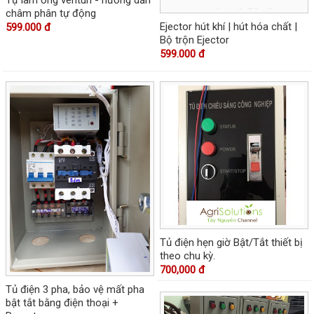
Tự làm ống venturi - hướng dẫn
châm phân tự động
Ejector hút khí | hút hóa chất |
599.000 đ
Bộ trộn Ejector
599.000 đ
Tủ điện hẹn giờ Bật/Tắt thiết bị
theo chu kỳ.
700,000 đ
Tủ điện 3 pha, bảo vệ mất pha
bật tắt bằng điện thoại +