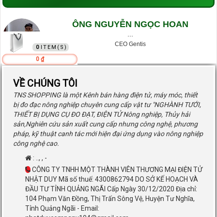
ÔNG NGUYỄN NGỌC HOAN
GIỎ HÀNG
···
CEO Gentis
0
0 ₫
VỀ CHÚNG TÔI
TNS SHOPPING là một Kênh bán hàng điện tử, máy móc, thiết
bị đo đạc nông nghiệp chuyên cung cấp vật tư "NGHÀNH TƯỚI,
THIẾT BỊ DỤNG CỤ ĐO ĐẠT, ĐIỆN TỬ Nông nghiệp, Thủy hải
sản,Nghiên cứu sản xuất cung cấp nhưng công nghệ, phương
pháp, kỹ thuật canh tác mới hiện đại ứng dụng vào nông nghiệp
công nghệ cao.
:
..
,
,
-
CÔNG TY TNHH MỘT THÀNH VIÊN THƯƠNG MẠI ĐIỆN TỬ
NHẬT DUY Mã số thuế: 4300862794 DO SỞ KẾ HOẠCH VÀ
ĐẦU TƯ TỈNH QUẢNG NGÃI Cấp Ngày 30/12/2020 Địa chỉ:
104 Phạm Văn Đồng, Thị Trấn Sông Vệ, Huyện Tư Nghĩa,
Tỉnh Quảng Ngãi - Email: