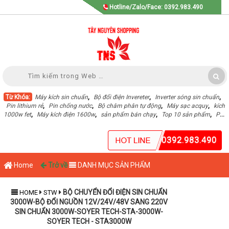
Hotline/Zalo/Face: 0392.983.490
Từ Khóa:
Máy kích sin chuẩn
,
Bộ đổi điện Invereter
,
Inverter sóng sin chuẩn
,
Pin lithium rẻ
,
Pin chống nước
,
Bộ châm phân tự động
,
Máy sạc acquy
,
kích
1000w fet
,
Máy kích điện 1600w
,
sản phẩm bán chạy
,
Top 10 sản phẩm
,
Pin
Lithium dung lượng cao
,
0392.983.490
Home
Trở về
DANH MỤC SẢN PHẨM
BỘ CHUYỂN ĐỔI ĐIỆN SIN CHUẨN
HOME
STW
3000W-BỘ ĐỔI NGUỒN 12V/24V/48V SANG 220V
SIN CHUẨN 3000W-SOYER TECH-STA-3000W-
SOYER TECH - STA3000W