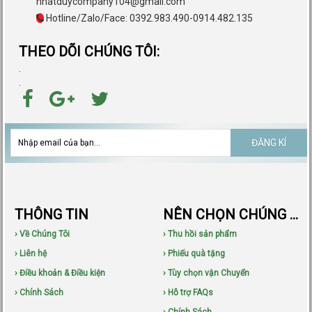
nhatduycompany104@gmail.com
Hotline/Zalo/Face: 0392.983.490-0914.482.135
THEO DÕI CHÚNG TÔI:
.
.
ĐĂNG KÍ
THÔNG TIN
NÊN CHỌN CHÚNG TÔI
› Về Chúng Tôi
› Thu hồi sản phẩm
› Liên hệ
› Phiếu quà tặng
› Điều khoản & Điều kiện
› Tùy chọn vận Chuyển
› Chính Sách
› Hỗ trợ FAQs
› Chính Sách