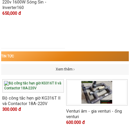
220v 1600W Sóng Sin -
Inverter160
650,000 đ
TIN TỨC
Xem thêm
Bộ công tắc hẹn giờ KG316T II
và Contactor 18A-220V
300.000 đ
Venturi âm - gia venturi - ống
venturi
600.000 đ