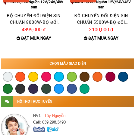
BỘ CHUYỂN ĐỔI ĐIỆN SIN
BỘ CHUYỂN ĐỔI ĐIỆN SIN
CHUẨN 8000W-BỘ ĐỔI
CHUẨN 5500W-BỘ ĐỔI
NGUỒN 12V/24V/48V
NGUỒN 12V/24V/48V
4899,000 đ
3100,000 đ
SAN
SAN
ĐẶT MUA NGAY
ĐẶT MUA NGAY
CHỌN MÀU GIAO DIỆN
HỖ TRỢ TRỰC TUYẾN
NV1 -
Tây Nguyễn
Call: 039.298.3490