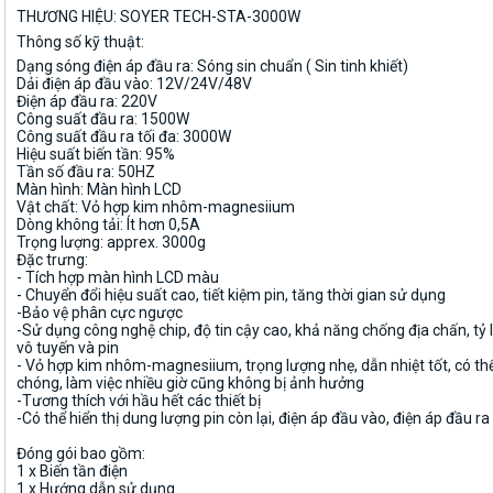
THƯƠNG HIỆU: SOYER TECH-STA-3000W
Thông số kỹ thuật:
Dạng sóng điện áp đầu ra: Sóng sin chuẩn ( Sin tinh khiết)
Dải điện áp đầu vào: 12V/24V/48V
Điện áp đầu ra: 220V
Công suất đầu ra: 1500W
Công suất đầu ra tối đa: 3000W
Hiệu suất biến tần: 95%
Tần số đầu ra: 50HZ
Màn hình: Màn hình LCD
Vật chất: Vỏ hợp kim nhôm-magnesiium
Dòng không tải: Ít hơn 0,5A
Trọng lượng: apprex. 3000g
Đặc trưng:
- Tích hợp màn hình LCD màu
- Chuyển đổi hiệu suất cao, tiết kiệm pin, tăng thời gian sử dụng
-Bảo vệ phân cực ngược
-Sử dụng công nghệ chip, độ tin cậy cao, khả năng chống địa chấn, tỷ 
vô tuyến và pin
- Vỏ hợp kim nhôm-magnesiium, trọng lượng nhẹ, dẫn nhiệt tốt, có th
chóng, làm việc nhiều giờ cũng không bị ảnh hưởng
-Tương thích với hầu hết các thiết bị
-Có thể hiển thị dung lượng pin còn lại, điện áp đầu vào, điện áp đầu ra
Đóng gói bao gồm:
1 x Biến tần điện
1 x Hướng dẫn sử dụng