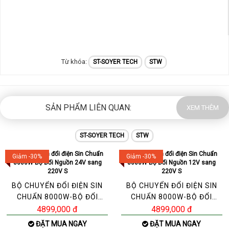
ST-SOYER TECH
STW
SẢN PHẨM LIÊN QUAN:
XEM THÊM
ST-SOYER TECH
STW
Giảm -30%
Giảm -30%
BỘ CHUYỂN ĐỔI ĐIỆN SIN
BỘ CHUYỂN ĐỔI ĐIỆN SIN
CHUẨN 8000W-BỘ ĐỔI
CHUẨN 8000W-BỘ ĐỔI
NGUỒN 24V SANG 220V S
NGUỒN 12V SANG 220V S
4899,000 đ
4899,000 đ
ĐẶT MUA NGAY
ĐẶT MUA NGAY