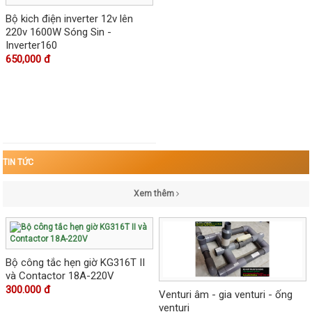
Bộ kich điện inverter 12v lên
220v 1600W Sóng Sin -
Inverter160
650,000 đ
TIN TỨC
Xem thêm
Bộ công tắc hẹn giờ KG316T II
và Contactor 18A-220V
300.000 đ
Venturi âm - gia venturi - ống
venturi