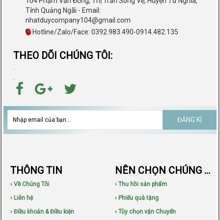
104 Phạm Văn Đồng, Thị Trấn Sông Vệ, Huyện Tư Nghĩa,
Tỉnh Quảng Ngãi - Email:
nhatduycompany104@gmail.com
Hotline/Zalo/Face: 0392.983.490-0914.482.135
THEO DÕI CHÚNG TÔI:
.
.
ĐĂNG KÍ
THÔNG TIN
NÊN CHỌN CHÚNG TÔI
› Về Chúng Tôi
› Thu hồi sản phẩm
› Liên hệ
› Phiếu quà tặng
› Điều khoản & Điều kiện
› Tùy chọn vận Chuyển