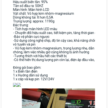
Hiệu suất biến tần: 95%
Tần số đầu ra: 50HZ
Màn hình: Màn hình LCD
Vật chất: Vỏ hợp kim nhôm-magnesiium
Dòng không tải: Ít hơn 0,5A
Trọng lượng: apprex. 1190g
Đặc trưng:
- Tích hợp màn hình LED màu
- Chuyển đổi hiệu suất cao, tiết kiệm pin, tăng thời gian sử dụng
-Bảo vệ phân cực ngược
-Sử dụng công nghệ chip, độ tin cậy cao, khả năng chống địa chấ
vô tuyến và pin
- Vỏ hợp kim nhôm-magnesiium, trọng lượng nhẹ, dẫn nhiệt tốt,
chóng, làm việc nhiều giờ cũng không bị ảnh hưởng
-Tương thích với hầu hết các thiết bị
-Có thể hiển thị dung lượng pin còn lại, điện áp đầu vào, điện áp
Đóng gói bao gồm:
1 x Biến tần điện
1 x Hướng dẫn sử dụng
1 x cáp và kẹp pin 12V/24V