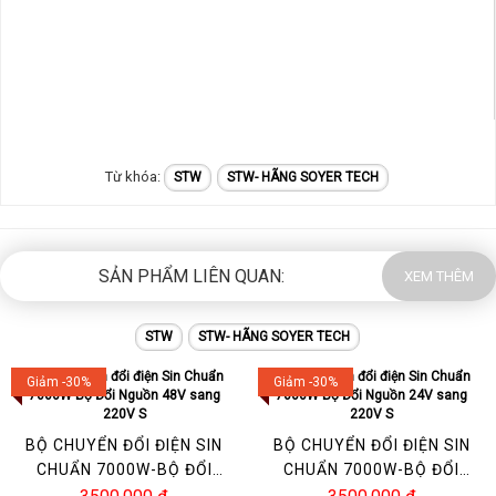
STW
STW- HÃNG SOYER TECH
SẢN PHẨM LIÊN QUAN:
XEM THÊM
STW
STW- HÃNG SOYER TECH
Giảm -30%
Giảm -30%
BỘ CHUYỂN ĐỔI ĐIỆN SIN
BỘ CHUYỂN ĐỔI ĐIỆN SIN
CHUẨN 7000W-BỘ ĐỔI
CHUẨN 7000W-BỘ ĐỔI
NGUỒN 48V SANG 220V S
NGUỒN 24V SANG 220V S