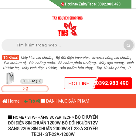
Hotline/Zalo/Face: 0392.983.490
Từ Khóa:
Máy kích sin chuẩn
,
Bộ đổi điện Invereter
,
Inverter sóng sin chuẩn
,
Pin lithium rẻ
,
Pin chống nước
,
Bộ châm phân tự động
,
Máy sạc acquy
,
kích
1000w fet
,
Máy kích điện 1600w
,
sản phẩm bán chạy
,
Top 10 sản phẩm
,
Pin
Lithium dung lượng cao
,
GIỎ HÀNG
0
0392.983.490
0 ₫
Home
Trở về
DANH MỤC SẢN PHẨM
BỘ CHUYỂN
HOME
STW- HÃNG SOYER TECH
ĐỔI ĐIỆN SIN CHUẨN 1200W-BỘ ĐỔI NGUỒN12V
SANG 220V SIN CHUẨN 2000W ST 23-A SOYER
TECH - ST-23A-1200W