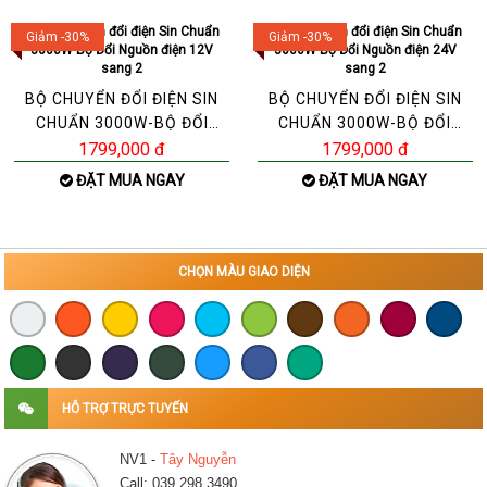
Giảm -30%
Giảm -30%
BỘ CHUYỂN ĐỔI ĐIỆN SIN
BỘ CHUYỂN ĐỔI ĐIỆN SIN
CHUẨN 3000W-BỘ ĐỔI
CHUẨN 3000W-BỘ ĐỔI
NGUỒN ĐIỆN 12V SANG 2
NGUỒN ĐIỆN 24V SANG 2
1799,000 đ
1799,000 đ
ĐẶT MUA NGAY
ĐẶT MUA NGAY
CHỌN MÀU GIAO DIỆN
HỖ TRỢ TRỰC TUYẾN
NV1 -
Tây Nguyễn
Call: 039.298.3490