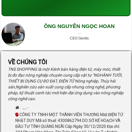
ÔNG NGUYỄN NGỌC HOAN
···
CEO Gentis
VỀ CHÚNG TÔI
TNS SHOPPING là một Kênh bán hàng điện tử, máy móc, thiết
bị đo đạc nông nghiệp chuyên cung cấp vật tư "NGHÀNH TƯỚI,
THIẾT BỊ DỤNG CỤ ĐO ĐẠT, ĐIỆN TỬ Nông nghiệp, Thủy hải
sản,Nghiên cứu sản xuất cung cấp nhưng công nghệ, phương
pháp, kỹ thuật canh tác mới hiện đại ứng dụng vào nông nghiệp
công nghệ cao.
:
..
,
,
-
CÔNG TY TNHH MỘT THÀNH VIÊN THƯƠNG MẠI ĐIỆN TỬ
NHẬT DUY Mã số thuế: 4300862794 DO SỞ KẾ HOẠCH VÀ
ĐẦU TƯ TỈNH QUẢNG NGÃI Cấp Ngày 30/12/2020 Địa chỉ: