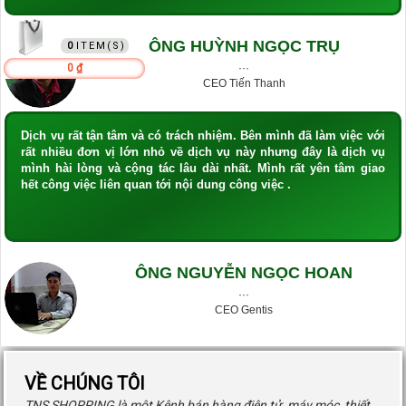
GIỎ HÀNG
ÔNG HUỲNH NGỌC TRỤ
0
···
0 ₫
CEO Tiến Thanh
Dịch vụ rất tận tâm và có trách nhiệm. Bên mình đã làm việc với
rất nhiều đơn vị lớn nhỏ về dịch vụ này nhưng đây là dịch vụ
mình hài lòng và cộng tác lâu dài nhất. Mình rất yên tâm giao
hết công việc liên quan tới nội dung công việc .
ÔNG NGUYỄN NGỌC HOAN
···
CEO Gentis
VỀ CHÚNG TÔI
TNS SHOPPING là một Kênh bán hàng điện tử, máy móc, thiết