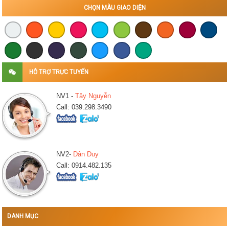
CHỌN MÀU GIAO DIỆN
HỖ TRỢ TRỰC TUYẾN
NV1 -
Tây Nguyễn
Call: 039.298.3490
NV2-
Dân Duy
Call: 0914.482.135
DANH MỤC