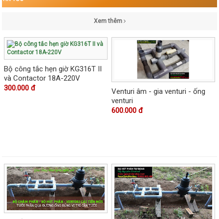
Xem thêm
Bộ công tắc hẹn giờ KG316T II
và Contactor 18A-220V
300.000 đ
Venturi âm - gia venturi - ống
venturi
600.000 đ