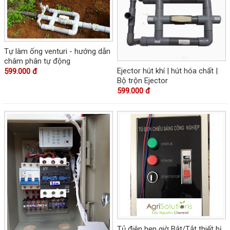
Tự làm ống venturi - hướng dẫn
châm phân tự động
Ejector hút khí | hút hóa chất |
599.000 đ
Bộ trộn Ejector
599.000 đ
Tủ điện hẹn giờ Bật/Tắt thiết bị