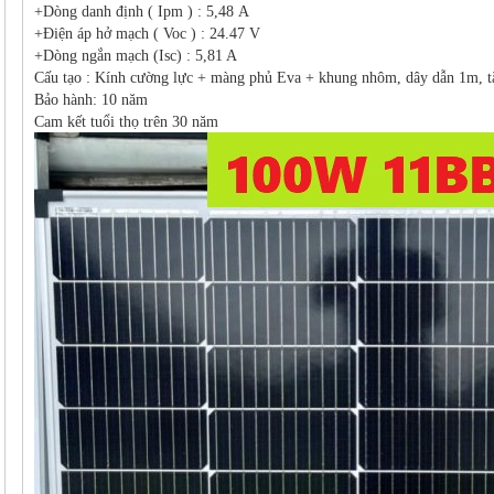
+Dòng danh định ( Ipm ) : 5,48 A
+Điện áp hở mạch ( Voc ) : 24.47 V
+Dòng ngắn mạch (Isc) : 5,81 A
Cấu tạo : Kính cường lực + màng phủ Eva + khung nhôm, dây dẫn 1m, t
Bảo hành: 10 năm
Cam kết tuổi thọ trên 30 năm