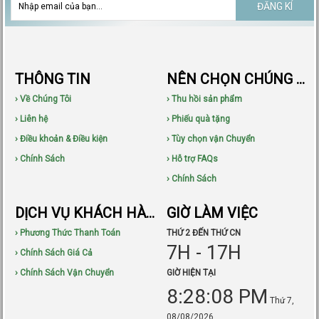
ĐĂNG KÍ
THÔNG TIN
NÊN CHỌN CHÚNG TÔI
› Về Chúng Tôi
› Thu hồi sản phẩm
› Liên hệ
› Phiếu quà tặng
› Điều khoản & Điều kiện
› Tùy chọn vận Chuyển
› Chính Sách
› Hỗ trợ FAQs
› Chính Sách
DỊCH VỤ KHÁCH HÀNG
GIỜ LÀM VIỆC
› Phương Thức Thanh Toán
THỨ 2 ĐẾN THỨ CN
7H - 17H
› Chính Sách Giá Cả
› Chính Sách Vận Chuyển
GIỜ HIỆN TẠI
8:28:10 PM
Thứ 7,
08/08/2026