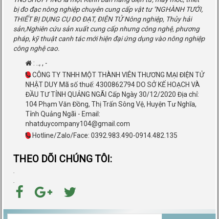
bị đo đạc nông nghiệp chuyên cung cấp vật tư "NGHÀNH TƯỚI,
THIẾT BỊ DỤNG CỤ ĐO ĐẠT, ĐIỆN TỬ Nông nghiệp, Thủy hải
sản,Nghiên cứu sản xuất cung cấp nhưng công nghệ, phương
pháp, kỹ thuật canh tác mới hiện đại ứng dụng vào nông nghiệp
công nghệ cao.
:
..
,
,
-
CÔNG TY TNHH MỘT THÀNH VIÊN THƯƠNG MẠI ĐIỆN TỬ
NHẬT DUY Mã số thuế: 4300862794 DO SỞ KẾ HOẠCH VÀ
ĐẦU TƯ TỈNH QUẢNG NGÃI Cấp Ngày 30/12/2020 Địa chỉ:
104 Phạm Văn Đồng, Thị Trấn Sông Vệ, Huyện Tư Nghĩa,
Tỉnh Quảng Ngãi - Email:
nhatduycompany104@gmail.com
Hotline/Zalo/Face: 0392.983.490-0914.482.135
THEO DÕI CHÚNG TÔI:
.
.