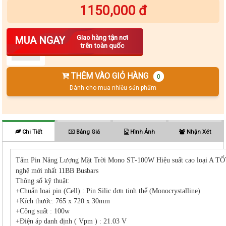
1150,000 đ
Số lượng
Giao hàng tận nơi
MUA NGAY
trên toàn quốc
THÊM VÀO GIỎ HÀNG
0
Dành cho mua nhiều sản phẩm
Chi Tiết
Bảng Giá
Hình Ảnh
Nhận Xét
Tấm Pin Năng Lượng Mặt Trời Mono ST-100W Hiệu suất cao loại A T
nghệ mới nhất 11BB Busbars
Thông số kỹ thuật:
+Chuẩn loại pin (Cell) : Pin Silic đơn tinh thể (Monocrystalline)
+Kích thước: 765 x 720 x 30mm
+Công suất : 100w
+Điện áp danh định ( Vpm ) : 21.03 V