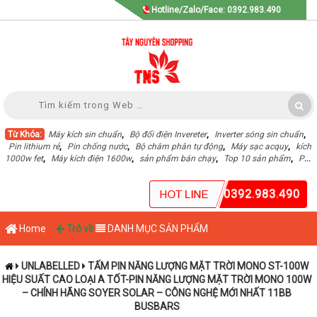
Hotline/Zalo/Face: 0392.983.490
Từ Khóa:
Máy kích sin chuẩn
,
Bộ đổi điện Invereter
,
Inverter sóng sin chuẩn
,
Pin lithium rẻ
,
Pin chống nước
,
Bộ châm phân tự động
,
Máy sạc acquy
,
kích
1000w fet
,
Máy kích điện 1600w
,
sản phẩm bán chạy
,
Top 10 sản phẩm
,
Pin
Lithium dung lượng cao
,
0392.983.490
Home
Trở về
DANH MỤC SẢN PHẨM
UNLABELLED
TẤM PIN NĂNG LƯỢNG MẶT TRỜI MONO ST-100W
HIỆU SUẤT CAO LOẠI A TỐT-PIN NĂNG LƯỢNG MẶT TRỜI MONO 100W
– CHÍNH HÃNG SOYER SOLAR – CÔNG NGHỆ MỚI NHẤT 11BB
BUSBARS