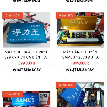
ĐẶT MUA NGAY
ĐẶT MUA NGAY
Giảm -30%
Giảm -30%
MÁY KÍCH CÁ 4 FET 2021-
MÁY ĐÁNH THUYỀN
399 K - KÍCH CÁ ĐIỆN TỬ 4
SAMUS 1207G AUTO
FET399K - XIỆT
CHUYỂN ĐỔI 42 FET-ZALO
399,000 đ
1999,000 đ
0392983
ĐẶT MUA NGAY
ĐẶT MUA NGAY
Giảm -30%
Giảm -30%