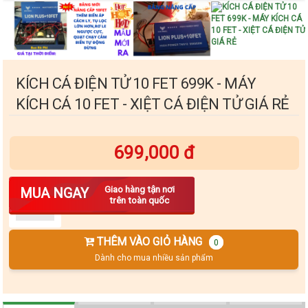
KÍCH CÁ ĐIỆN TỬ 10 FET 699K - MÁY
KÍCH CÁ 10 FET - XIỆT CÁ ĐIỆN TỬ GIÁ RẺ
699,000 đ
Số lượng
Giao hàng tận nơi
MUA NGAY
trên toàn quốc
THÊM VÀO GIỎ HÀNG
0
Dành cho mua nhiều sản phẩm