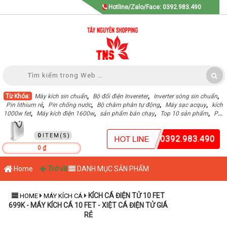
Hotline/Zalo/Face: 0392.983.490
Từ Khóa:
Máy kích sin chuẩn
,
Bộ đổi điện Invereter
,
Inverter sóng sin chuẩn
,
Pin lithium rẻ
,
Pin chống nước
,
Bộ châm phân tự động
,
Máy sạc acquy
,
kích
1000w fet
,
Máy kích điện 1600w
,
sản phẩm bán chạy
,
Top 10 sản phẩm
,
Pin
Lithium dung lượng cao
,
GIỎ HÀNG
0
0392.983.490
0 ₫
Home
Trở về
DANH MỤC SẢN PHẨM
KÍCH CÁ ĐIỆN TỬ 10 FET
HOME
MÁY KÍCH CÁ
699K - MÁY KÍCH CÁ 10 FET - XIỆT CÁ ĐIỆN TỬ GIÁ
RẺ