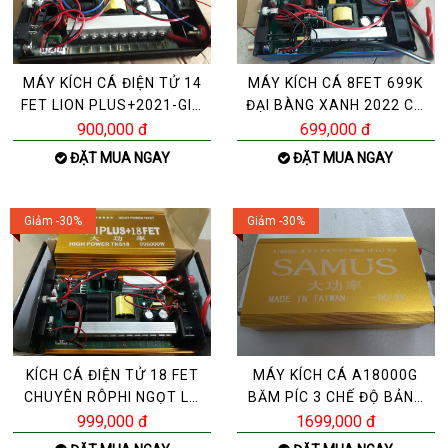
MÁY KÍCH CÁ ĐIỆN TỬ 14
MÁY KÍCH CÁ 8FET 699K
FET LION PLUS+2021-GIÁ
ĐẠI BÀNG XANH 2022 CÓ
899K- XIỆT CÁ NÓ
BẢO VỆ AUTO NGUỒN
900,000 đ
699,000 đ
ĐẶT MUA NGAY
ĐẶT MUA NGAY
Giảm -30%
Giảm -30%
KÍCH CÁ ĐIỆN TỬ 18 FET
MÁY KÍCH CÁ A18000G
CHUYÊN RÔPHI NGỌT LỢ
BĂM PÍC 3 CHẾ ĐỘ BẢNG
PHÈN BẢN“ĐẶC BIỆT”X
ĐẶC BIỆT
999,000 đ
1699,000 đ