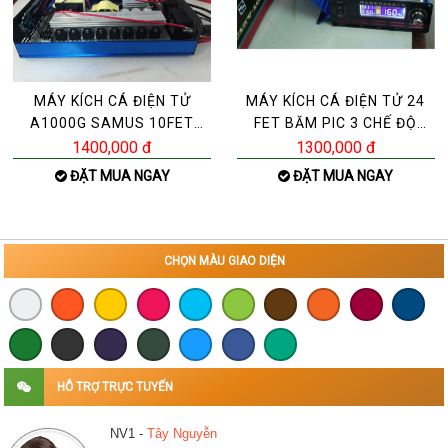
MÁY KÍCH CÁ ĐIỆN TỬ
MÁY KÍCH CÁ ĐIỆN TỬ 24
A1000G SAMUS 10FET
FET BĂM PIC 3 CHẾ ĐỘ
LỚN-ZALO 0392983490-
[BẢNG MỚI 2021 GIẢM
1400,000 đ
1300,000 đ
091
ĐẶT MUA NGAY
ĐẶT MUA NGAY
CHỌN MÀU GIAO DIỆN
HỖ TRỢ TRỰC TUYẾN
NV1 -
Tây Nguyễn