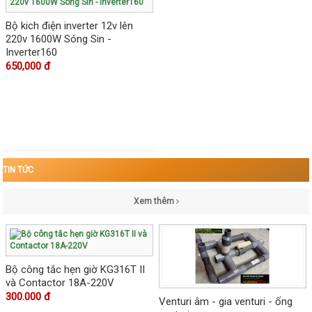
Bộ kich điện inverter 12v lên
220v 1600W Sóng Sin -
Inverter160
650,000 đ
TIN TỨC
Xem thêm
Bộ công tắc hẹn giờ KG316T II
và Contactor 18A-220V
300.000 đ
Venturi âm - gia venturi - ống