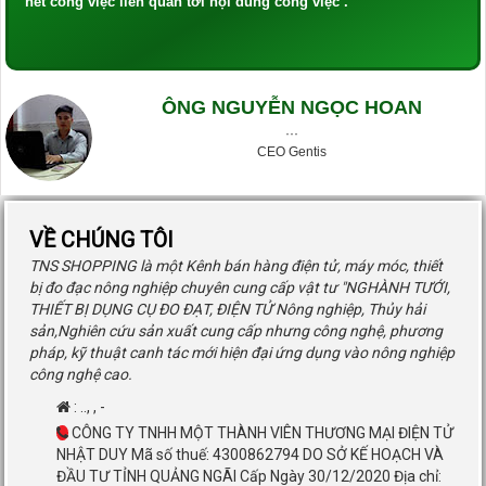
hết công việc liên quan tới nội dung công việc .
ÔNG NGUYỄN NGỌC HOAN
···
CEO Gentis
VỀ CHÚNG TÔI
TNS SHOPPING là một Kênh bán hàng điện tử, máy móc, thiết
bị đo đạc nông nghiệp chuyên cung cấp vật tư "NGHÀNH TƯỚI,
THIẾT BỊ DỤNG CỤ ĐO ĐẠT, ĐIỆN TỬ Nông nghiệp, Thủy hải
sản,Nghiên cứu sản xuất cung cấp nhưng công nghệ, phương
pháp, kỹ thuật canh tác mới hiện đại ứng dụng vào nông nghiệp
công nghệ cao.
:
..
,
,
-
CÔNG TY TNHH MỘT THÀNH VIÊN THƯƠNG MẠI ĐIỆN TỬ
NHẬT DUY Mã số thuế: 4300862794 DO SỞ KẾ HOẠCH VÀ
ĐẦU TƯ TỈNH QUẢNG NGÃI Cấp Ngày 30/12/2020 Địa chỉ: