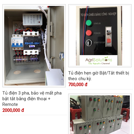
Tủ điện hẹn giờ Bật/Tắt thiết bị
theo chu kỳ.
700,000 đ
Tủ điện 3 pha, bảo vệ mất pha
bật tắt bằng điện thoại +
Remote
2000,000 đ