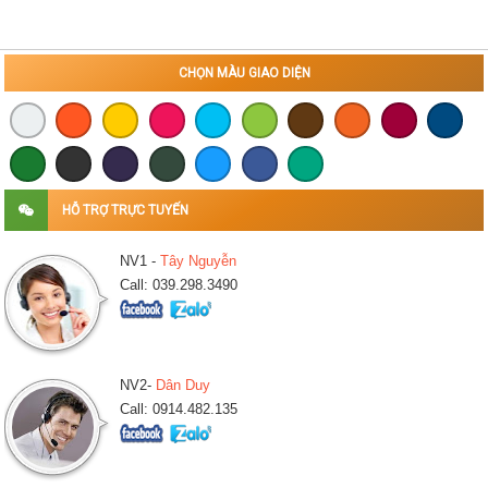
CHỌN MÀU GIAO DIỆN
HỖ TRỢ TRỰC TUYẾN
NV1 -
Tây Nguyễn
Call: 039.298.3490
NV2-
Dân Duy
Call: 0914.482.135