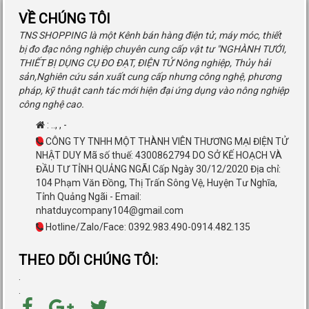
VỀ CHÚNG TÔI
TNS SHOPPING là một Kênh bán hàng điện tử, máy móc, thiết
bị đo đạc nông nghiệp chuyên cung cấp vật tư "NGHÀNH TƯỚI,
THIẾT BỊ DỤNG CỤ ĐO ĐẠT, ĐIỆN TỬ Nông nghiệp, Thủy hải
sản,Nghiên cứu sản xuất cung cấp nhưng công nghệ, phương
pháp, kỹ thuật canh tác mới hiện đại ứng dụng vào nông nghiệp
công nghệ cao.
:
..
,
,
-
CÔNG TY TNHH MỘT THÀNH VIÊN THƯƠNG MẠI ĐIỆN TỬ
NHẬT DUY Mã số thuế: 4300862794 DO SỞ KẾ HOẠCH VÀ
ĐẦU TƯ TỈNH QUẢNG NGÃI Cấp Ngày 30/12/2020 Địa chỉ:
104 Phạm Văn Đồng, Thị Trấn Sông Vệ, Huyện Tư Nghĩa,
Tỉnh Quảng Ngãi - Email:
nhatduycompany104@gmail.com
Hotline/Zalo/Face: 0392.983.490-0914.482.135
THEO DÕI CHÚNG TÔI:
.
.