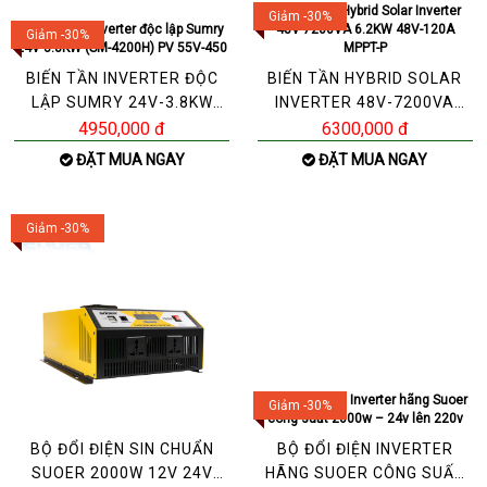
Giảm -30%
Giảm -30%
BIẾN TẦN INVERTER ĐỘC
BIẾN TẦN HYBRID SOLAR
LẬP SUMRY 24V-3.8KW
INVERTER 48V-7200VA
(SM-4200H) PV 55V-450
6.2KW 48V-120A MPPT-P
4950,000 đ
6300,000 đ
ĐẶT MUA NGAY
ĐẶT MUA NGAY
Giảm -30%
Giảm -30%
BỘ ĐỔI ĐIỆN SIN CHUẨN
BỘ ĐỔI ĐIỆN INVERTER
SUOER 2000W 12V 24V
HÃNG SUOER CÔNG SUẤT