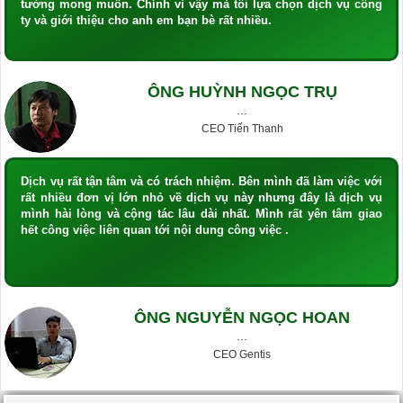
tưởng mong muốn. Chính vì vậy mà tôi lựa chọn dịch vụ công
ty và giới thiệu cho anh em bạn bè rất nhiều.
ÔNG HUỲNH NGỌC TRỤ
···
CEO Tiến Thanh
Dịch vụ rất tận tâm và có trách nhiệm. Bên mình đã làm việc với
rất nhiều đơn vị lớn nhỏ về dịch vụ này nhưng đây là dịch vụ
mình hài lòng và cộng tác lâu dài nhất. Mình rất yên tâm giao
hết công việc liên quan tới nội dung công việc .
ÔNG NGUYỄN NGỌC HOAN
···
CEO Gentis