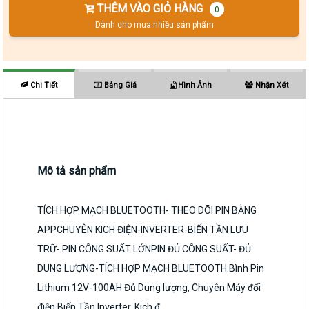
THÊM VÀO GIỎ HÀNG
0
Dành cho mua nhiều sản phẩm
Chi Tiết
Bảng Giá
Hình Ảnh
Nhận Xét
Mô tả sản phẩm
TÍCH HỢP MẠCH BLUETOOTH- THEO DÕI PIN BẰNG
APPCHUYÊN KICH ĐIỆN-INVERTER-BIẾN TẦN LƯU
TRỮ- PIN CÔNG SUẤT LỚNPIN ĐỦ CÔNG SUẤT- ĐỦ
DUNG LƯỢNG-TÍCH HỢP MẠCH BLUETOOTH.Bình Pin
Lithium 12V-100AH Đủ Dung lượng, Chuyên Máy đổi
điện Biến Tần Inverter, Kich đ...