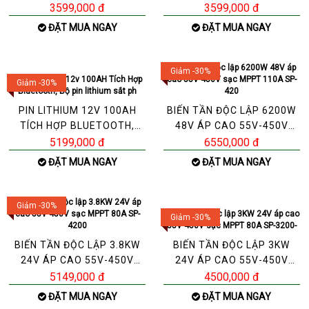
SANG 220V - MODEL PSA
2000W – 24V LÊN 220V
3599,000 đ
3599,000 đ
ĐẶT MUA NGAY
ĐẶT MUA NGAY
Giảm -30%
Giảm -30%
PIN LITHIUM 12V 100AH
BIẾN TẦN ĐỘC LẬP 6200W
TÍCH HỢP BLUETOOTH,
48V ÁP CAO 55V-450V
BỘ PIN LITHIUM SẮT PH
SẠC MPPT 110A SP-420
5199,000 đ
6550,000 đ
ĐẶT MUA NGAY
ĐẶT MUA NGAY
Giảm -30%
Giảm -30%
BIẾN TẦN ĐỘC LẬP 3.8KW
BIẾN TẦN ĐỘC LẬP 3KW
24V ÁP CAO 55V-450V
24V ÁP CAO 55V-450V
SẠC MPPT 80A SP-4200
SẠC MPPT 80A SP-3200-
5149,000 đ
4500,000 đ
ĐẶT MUA NGAY
ĐẶT MUA NGAY