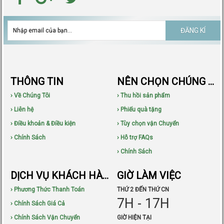
ĐĂNG KÍ
THÔNG TIN
NÊN CHỌN CHÚNG TÔI
› Về Chúng Tôi
› Thu hồi sản phẩm
› Liên hệ
› Phiếu quà tặng
› Điều khoản & Điều kiện
› Tùy chọn vận Chuyển
› Chính Sách
› Hỗ trợ FAQs
› Chính Sách
DỊCH VỤ KHÁCH HÀNG
GIỜ LÀM VIỆC
› Phương Thức Thanh Toán
THỨ 2 ĐẾN THỨ CN
7H - 17H
› Chính Sách Giá Cả
› Chính Sách Vận Chuyển
GIỜ HIỆN TẠI