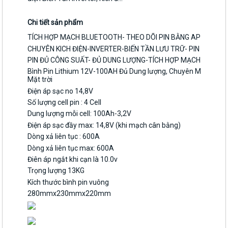
Chi tiết sản phẩm
TÍCH HỢP MẠCH BLUETOOTH- THEO DÕI PIN BẰNG APP
CHUYÊN KICH ĐIỆN-INVERTER-BIẾN TẦN LƯU TRỮ- PIN CÔNG 
PIN ĐỦ CÔNG SUẤT- ĐỦ DUNG LƯỢNG-TÍCH HỢP MẠCH BLUET
Bình Pin Lithium 12V-100AH Đủ Dung lượng, Chuyên Máy đổi điệ
Mặt trời
Điện áp sạc no 14,8V
Số lượng cell pin : 4 Cell
Dung lượng mỗi cell: 100Ah-3,2V
Điện áp sạc đầy max: 14,8V (khi mạch cân bằng)
Dòng xả liên tục : 600A
Dòng xả liên tục max: 600A
Điên áp ngắt khi cạn là 10.0v
Trọng lượng 13KG
Kích thước bình pin vuông
280mmx230mmx220mm