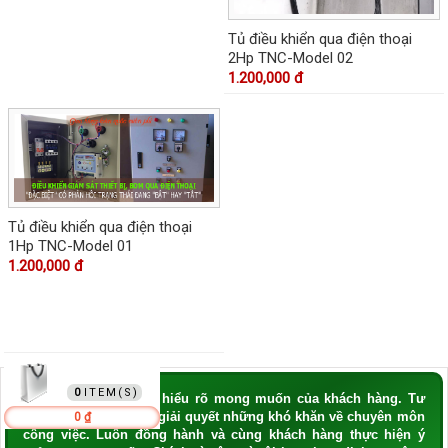
Tủ điều khiển qua điện thoại
2Hp TNC-Model 02
1.200,000 đ
Tủ điều khiển qua điện thoại
1Hp TNC-Model 01
1.200,000 đ
GIỎ HÀNG
0
” Luôn lắng nghe và hiểu rõ mong muốn của khách hàng. Tư
vấn giúp khách hàng giải quyết những khó khăn về chuyên môn
0 ₫
công việc. Luôn đồng hành và cùng khách hàng thực hiện ý