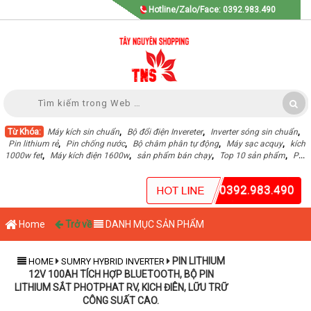
Hotline/Zalo/Face: 0392.983.490
Từ Khóa:
Máy kích sin chuẩn
,
Bộ đổi điện Invereter
,
Inverter sóng sin chuẩn
,
Pin lithium rẻ
,
Pin chống nước
,
Bộ châm phân tự động
,
Máy sạc acquy
,
kích
1000w fet
,
Máy kích điện 1600w
,
sản phẩm bán chạy
,
Top 10 sản phẩm
,
Pin
Lithium dung lượng cao
,
0392.983.490
Home
Trở về
DANH MỤC SẢN PHẨM
PIN LITHIUM
HOME
SUMRY HYBRID INVERTER
12V 100AH TÍCH HỢP BLUETOOTH, BỘ PIN
LITHIUM SẮT PHOTPHAT RV, KICH ĐIÊN, LỮU TRỮ
CÔNG SUẤT CAO.